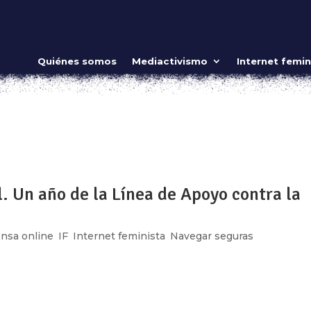
 en los cuerpos digitales
Quiénes somos
Mediactivismo
Internet femin
ternet feminista
 complejidad de las relaciones humanas y la construcción de l
la plenitud de descubrir(nos), hoy más que nunca son atravesad
nacides...
l. Un año de la Línea de Apoyo contra la
nsa online
,
IF
,
Internet feminista
,
Navegar seguras
encial: puede ser reproductor de las violencias estructurales 
acio digital se replican y amplifican dinámicas sociales que
 y personas...