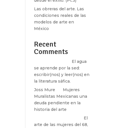
desde el exilio. (Pt.3)
Las obreras del arte. Las
condiciones reales de las
modelos de arte en
México
Recent
.
Comments
Santos Burton
en
El agua
se aprende por la sed:
escribir(nos) y leer(nos) en
la literatura sáfica.
Joss Mure
en
Mujeres
Muralistas Mexicanas una
,
deuda pendiente en la
historia del arte
paulina peñaherrera
en
El
arte de las mujeres del 68,