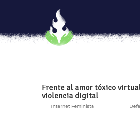
Una mirada a la complejidad
por
Internet Feminista
|
Mar 3, 2022
|
IF
,
In
Por: Ixchel García y Elizabeth Avendaño La
intimidad, las agresiones, los altibajos y 
por el uso del internet, sobre todo para les 
Frente al amor tóxico virtua
violencia digital
por
Internet Feminista
|
Nov 17, 2021
|
Defe
Por: Luchadoras Internet tiene un doble pot
habilitador del acceso a derechos. En el esp
violentan, oprimen y excluyen a las mujeres