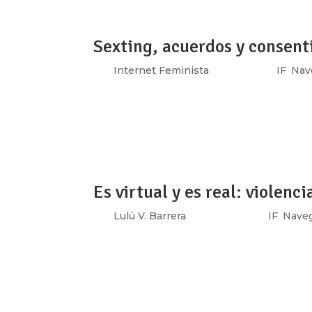
Sexting, acuerdos y consent
por
Internet Feminista
|
Jul 1, 2021
|
IF
,
Nav
Por: Ixchel García Cuando hablamos de Int
revolucionario porque nos permite explorar, 
Ante un contexto de violencia digital a vece
Es virtual y es real: violenc
por
Lulú V. Barrera
|
Nov 23, 2017
|
IF
,
Naveg
¿Te revisa el email?, ¿Te pide tu contraseñ
eso se llama violencia: violencia en línea, vi
sobre tí, tus movimientos, tus comunicacion