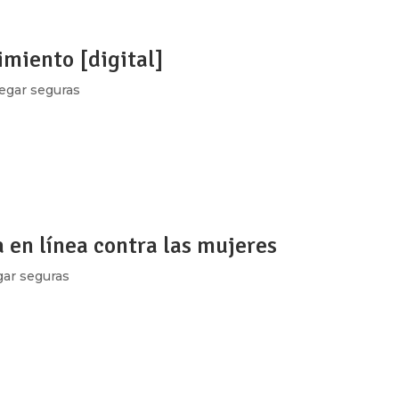
imiento [digital]
egar seguras
ernet desde los feminismos, experimentar las tecnologías es
vivir, imaginar y habitar nuestros deseos, sexualidad y placer
s olvidamos...
ia en línea contra las mujeres
ar seguras
a?, ¿Monitorea todo lo que estás haciendo en Facebook?, Amiga
olencia digital o violencia cibernética. Buscar ejercer el control
es en...