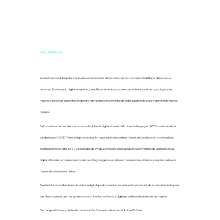
Por: Luchadoras
Internet tiene un doble potencial: puede ser reproductor de las violencias estructurales o habilitador del acceso a
derechos. En el espacio digital se replican y amplifican dinámicas sociales que violentan, oprimen y excluyen a las
mujeres y personas disidentes de género, reforzando e incrementando el desequilibrio de poder y generando nuevos
riesgos.
En Luchadoras damos atención a casos de violencia digital a través de la Línea de Apoyo y en 2020, un año donde la
pandemia por COVID-19 nos obligó a trasladar la mayor parte de nuestras formas de socialización a la virtualidad,
acompañamos un total de 470 solicitudes de ayuda. La mayoría de los ataques fueron formas de violencia sexual
digital utilizadas como mecanismo de coerción y venganza en el marco de relaciones violentas caracterizadas por
formas de relación machistas.
En este informe evidenciamos la violencia digital que documentamos en nuestro primer año de acompañamiento para
que ofrezca pistas que nos ayuden a construir entornos físicos y digitales de libertad para todas las mujeres.
Descarga el informe y únete a la conversación. Es nuestro derecho ser #LibresEnLínea