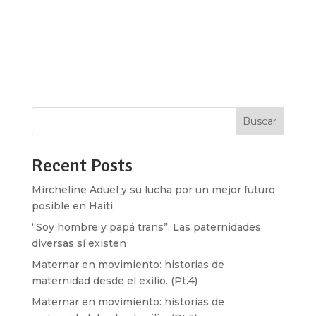
estudiar arte en la Escuela la Esmeralda y a
romper con la idea de que el arte y la fotografía
no era cosa de mujeres. Originaria de Chicago,
Illinois, descubrió su amor por la fotografía en sus
viajes a zonas rurales e...
Buscar
Recent Posts
Mircheline Aduel y su lucha por un mejor futuro
posible en Haití
“Soy hombre y papá trans”. Las paternidades
diversas sí existen
Maternar en movimiento: historias de
maternidad desde el exilio. (Pt.4)
Maternar en movimiento: historias de