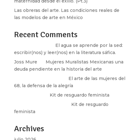
maternidad desde el exilio. (Pt.3)
Las obreras del arte. Las condiciones reales de
las modelos de arte en México
Recent Comments
Santos Burton
en
El agua se aprende por la sed:
escribir(nos) y leer(nos) en la literatura sáfica.
Joss Mure
en
Mujeres Muralistas Mexicanas una
deuda pendiente en la historia del arte
paulina peñaherrera
en
El arte de las mujeres del
68, la defensa de la alegría
Olga Marina
en
Kit de resguardo feminista
Martha Figueroa Mier
en
Kit de resguardo
feminista
Archives
julio 2026