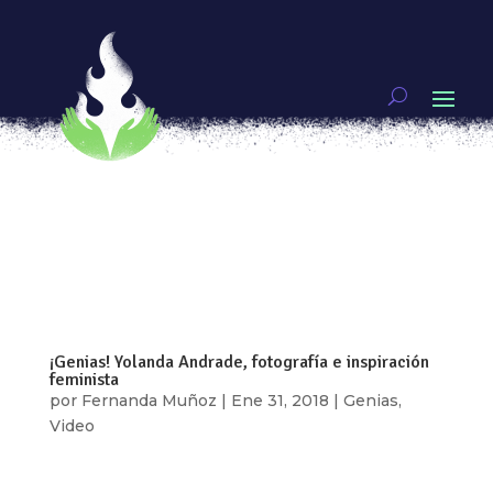
Ser fotoperiodista. Estar ahí, acompañar la ruptura
por
Eve Alcalá González
|
May 30, 2018
|
Genias
,
Video
Mónica González asegura que como mujer
fotoperiodista existe en ella una protesta
interna, que la va empujando hacia distintos
territorios y realidades de nuestro país, le
demanda salir y mirar de nuevo para entender
que la “Historia” no es como nos la están...
¡Genias! Yolanda Andrade, fotografía e inspiración
feminista
por
Fernanda Muñoz
|
Ene 31, 2018
|
Genias
,
Video
Mariana Yampolsky, llegó a México en 1945 a