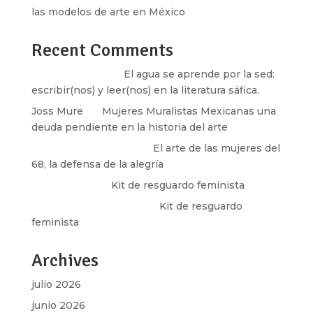
las modelos de arte en México
Recent Comments
Santos Burton
en
El agua se aprende por la sed:
escribir(nos) y leer(nos) en la literatura sáfica.
Joss Mure
en
Mujeres Muralistas Mexicanas una
deuda pendiente en la historia del arte
paulina peñaherrera
en
El arte de las mujeres del
68, la defensa de la alegría
Olga Marina
en
Kit de resguardo feminista
Martha Figueroa Mier
en
Kit de resguardo
feminista
Archives
julio 2026
junio 2026