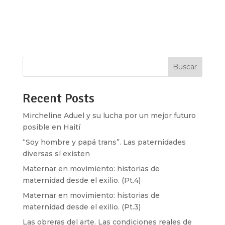
esta entrega de Genias, Mónica Nepote nos hace
estas preguntas al hablarnos de una poeta y
artista visual que trabaja con...
Buscar
Recent Posts
Mircheline Aduel y su lucha por un mejor futuro
posible en Haití
“Soy hombre y papá trans”. Las paternidades
diversas sí existen
Maternar en movimiento: historias de
maternidad desde el exilio. (Pt.4)
Maternar en movimiento: historias de
maternidad desde el exilio. (Pt.3)
Las obreras del arte. Las condiciones reales de