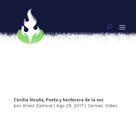
La mirada de Carmen Mondragón, Nahui Olin
por
Daphne Beltran
|
Sep 3, 2018
|
Artivismo
[vc_row type=»in_container»
full_screen_row_position=»middle»
scene_position=»center» text_color=»dark»
text_align=»left» overlay_strength=»0.3″
shape_divider_position=»bottom»
bg_image_animation=»none»][vc_column
column_padding=»no-extra-padding»...
Cecilia Vicuña, Poeta y hechicera de la voz
por
Anaiz Zamora
|
Ago 29, 2017
|
Genias
,
Video
¿Qué es escribir la voz? ¿usar la voz más allá del
canto ? ¿qué significa usar la voz en la poesía
más allá de hacer la lectura de un poema? En