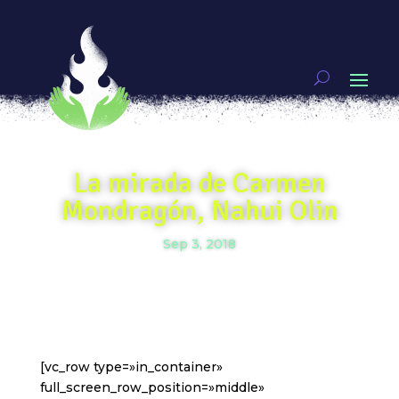
La mirada de Carmen
Mondragón, Nahui Olin
Sep 3, 2018
[vc_row type=»in_container»
full_screen_row_position=»middle»