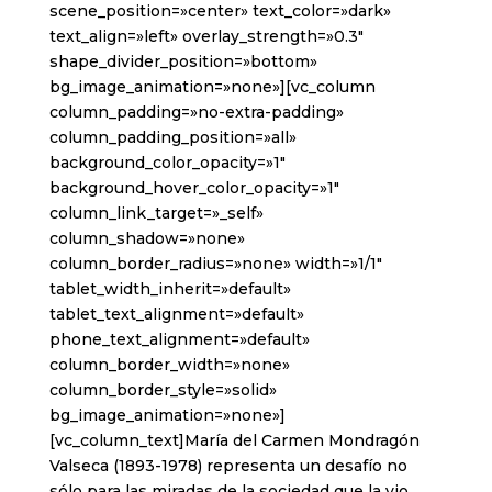
scene_position=»center» text_color=»dark»
text_align=»left» overlay_strength=»0.3″
shape_divider_position=»bottom»
bg_image_animation=»none»][vc_column
column_padding=»no-extra-padding»
column_padding_position=»all»
background_color_opacity=»1″
background_hover_color_opacity=»1″
column_link_target=»_self»
column_shadow=»none»
column_border_radius=»none» width=»1/1″
tablet_width_inherit=»default»
tablet_text_alignment=»default»
phone_text_alignment=»default»
column_border_width=»none»
column_border_style=»solid»
bg_image_animation=»none»]
[vc_column_text]María del Carmen Mondragón
Valseca (1893-1978) representa un desafío no
sólo para las miradas de la sociedad que la vio