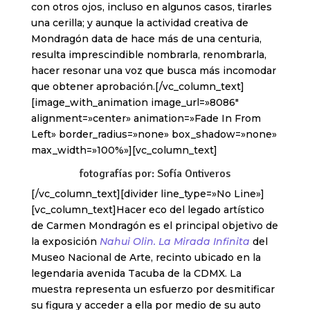
con otros ojos, incluso en algunos casos, tirarles
una cerilla; y aunque la actividad creativa de
Mondragón data de hace más de una centuria,
resulta imprescindible nombrarla, renombrarla,
hacer resonar una voz que busca más incomodar
que obtener aprobación.[/vc_column_text]
[image_with_animation image_url=»8086″
alignment=»center» animation=»Fade In From
Left» border_radius=»none» box_shadow=»none»
max_width=»100%»][vc_column_text]
fotografías por: Sofía Ontiveros
[/vc_column_text][divider line_type=»No Line»]
[vc_column_text]Hacer eco del legado artístico
de Carmen Mondragón es el principal objetivo de
la exposición
Nahui Olin. La Mirada Infinita
del
Museo Nacional de Arte, recinto ubicado en la
legendaria avenida Tacuba de la CDMX. La
muestra representa un esfuerzo por desmitificar
su figura y acceder a ella por medio de su auto