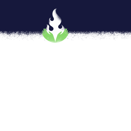
Reírse de sí misma ¿Liberac
por
Eve Alcalá González
|
Jul 4, 2018
|
Artiv
En Netflix, la oferta de shows de mujeres 
llevan las palmas: irónicas, brutales, trem
está Ali Wong, comediante y escritora que d