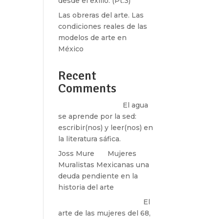
desde el exilio. (Pt.3)
Las obreras del arte. Las
condiciones reales de las
modelos de arte en
México
Recent
Comments
Santos Burton
en
El agua
se aprende por la sed:
escribir(nos) y leer(nos) en
la literatura sáfica.
Joss Mure
en
Mujeres
Muralistas Mexicanas una
deuda pendiente en la
historia del arte
paulina peñaherrera
en
El
arte de las mujeres del 68,