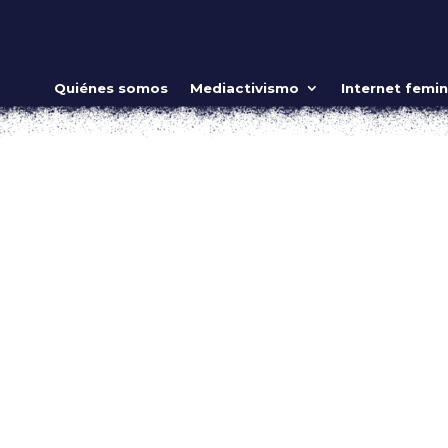
ión o humillación?, El stand up de Nanet
Quiénes somos
Mediactivismo
Internet femin
ismo
que hacen stand-up es vasta pero las comediantes feministas 
endamente brillantes. Simplemente van a la yugular. Entre ellas
urante su...