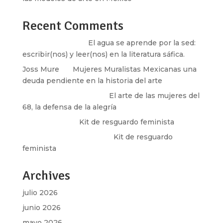
Recent Comments
Santos Burton
en
El agua se aprende por la sed:
escribir(nos) y leer(nos) en la literatura sáfica.
Joss Mure
en
Mujeres Muralistas Mexicanas una
deuda pendiente en la historia del arte
paulina peñaherrera
en
El arte de las mujeres del
68, la defensa de la alegría
Olga Marina
en
Kit de resguardo feminista
Martha Figueroa Mier
en
Kit de resguardo
feminista
Archives
julio 2026
junio 2026
mayo 2026