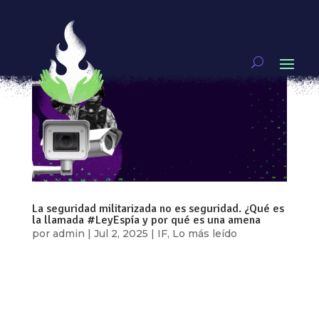
La seguridad militarizada no es seguridad. ¿Qué es
la llamada #LeyEspía y por qué es una amena
por
admin
|
Jul 2, 2025
|
IF
,
Lo más leído
Por: Ixchel García e Itzel Plascencia Un poquito
de contexto: Claudia Sheimbaum impulsó la Ley
del Sistema Nacional de Investigación e
Inteligencia en Materia de Seguridad Pública, que