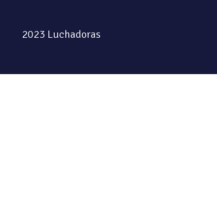
2023 Luchadoras
Colectiva feminista habitando
el espacio físico y digital