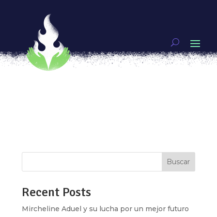
¡Genias! Autoras y protagonistas rifando en el
manga
por
Unx
|
May 1, 2019
|
Genias
,
Video
Si te interesa el manga (o has oído hablar de él)
seguro has escuchado que se clasifica en
Kodomo, Shonen, Josei y Seinen dependiendo
de la audiencias que lo consuma, pero ¿qué
significa eso? ¿me puede gustar todo o sólo lo
que va dirigido a mí? Nuestra genia del mes...
Buscar
Recent Posts
Mircheline Aduel y su lucha por un mejor futuro