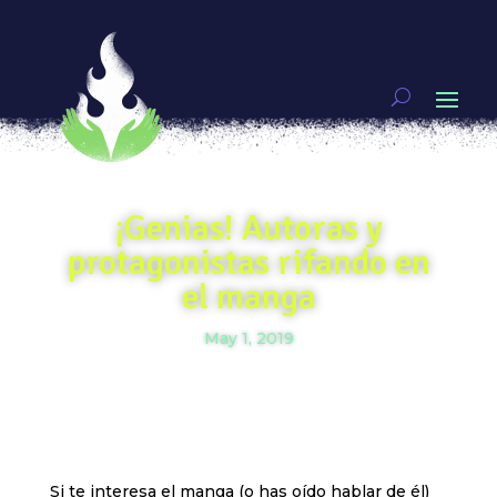
¡Genias! Autoras y
protagonistas rifando en
el manga
May 1, 2019
Si te interesa el manga (o has oído hablar de él)