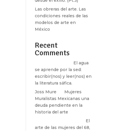
desde el exilio. (Pt.3)
Las obreras del arte. Las
condiciones reales de las
modelos de arte en
México
Recent
Comments
Santos Burton
en
El agua
se aprende por la sed:
escribir(nos) y leer(nos) en
la literatura sáfica.
Joss Mure
en
Mujeres
Muralistas Mexicanas una
deuda pendiente en la
historia del arte
paulina peñaherrera
en
El
arte de las mujeres del 68,