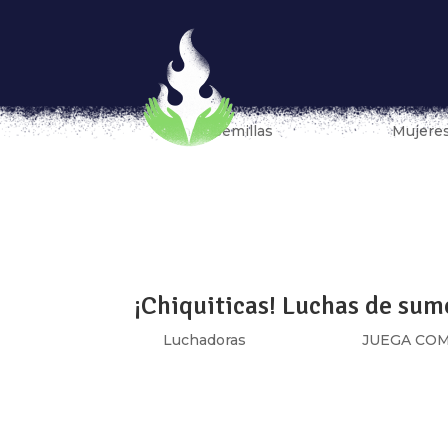
#MaquilandoElCambio, hacer 
trabajadoras de la industri
por
Fondo Semillas
|
May 22, 2019
|
Mujeres
Las mujeres empleadas en la industria de 
injustificados, horas extras sin pago, acoso
trabajo inseguros, falta de apoyo a la matern
¡Chiquiticas! Luchas de sum
por
Luchadoras
|
Ago 27, 2018
|
JUEGA CO
[vc_row type=»in_container» full_screen_r
text_align=»left» overlay_strength=»0.3″ 
[vc_column column_padding=»no-extra-padd