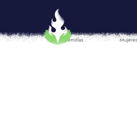
#MaquilandoElCambio, hacer 
trabajadoras de la industri
por
Fondo Semillas
|
May 22, 2019
|
Mujeres
Las mujeres empleadas en la industria de 
injustificados, horas extras sin pago, acoso
trabajo inseguros, falta de apoyo a la matern