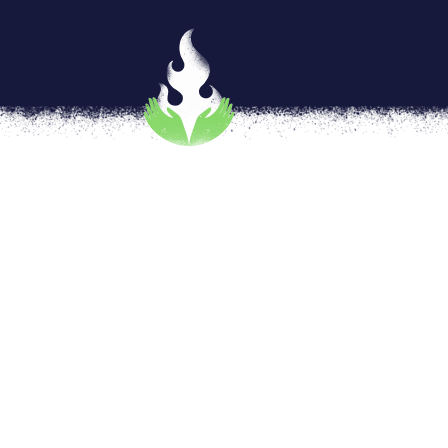
A 20 años de «Legalmente ru
por
analauraperez
|
Jun 11, 2021
|
FEMINIS
[vc_row type=»in_container» full_screen_r
text_align=»left» overlay_strength=»0.3″ 
[vc_column column_padding=»no-extra-padd