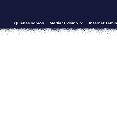
bia», ¿una película feminista?
Quiénes somos
Mediactivismo
Internet femin
MOS
,
Mujeres guerreras
ow_position=»middle» scene_position=»center» text_color=»dar
shape_divider_position=»bottom» bg_image_animation=»none»]
ing»...