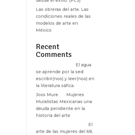
desde el exilio. (Pt.3)
Las obreras del arte. Las
condiciones reales de las
modelos de arte en
México
Recent
Comments
Santos Burton
en
El agua
se aprende por la sed:
escribir(nos) y leer(nos) en
la literatura sáfica.
Joss Mure
en
Mujeres
Muralistas Mexicanas una
deuda pendiente en la
historia del arte
paulina peñaherrera
en
El
arte de las mujeres del 68,