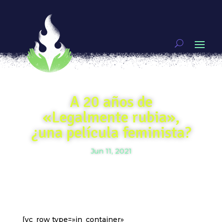
A 20 años de
«Legalmente rubia»,
¿una película feminista?
Jun 11, 2021
[vc_row type=»in_container»