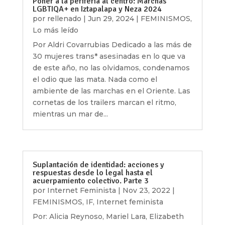
Poner a la periferia al centro: Marchas
LGBTIQA+ en Iztapalapa y Neza 2024
por
rellenado
|
Jun 29, 2024
|
FEMINISMOS
,
Lo más leído
Por Aldri Covarrubias Dedicado a las más de
30 mujeres trans* asesinadas en lo que va
de este año, no las olvidamos, condenamos
el odio que las mata. Nada como el
ambiente de las marchas en el Oriente. Las
cornetas de los trailers marcan el ritmo,
mientras un mar de...
Suplantación de identidad: acciones y
respuestas desde lo legal hasta el
acuerpamiento colectivo. Parte 3
por
Internet Feminista
|
Nov 23, 2022
|
FEMINISMOS
,
IF
,
Internet feminista
Por: Alicia Reynoso, Mariel Lara, Elizabeth