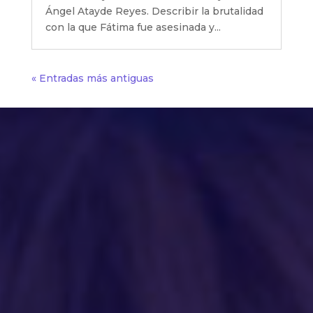
Ángel Atayde Reyes. Describir la brutalidad
con la que Fátima fue asesinada y...
« Entradas más antiguas