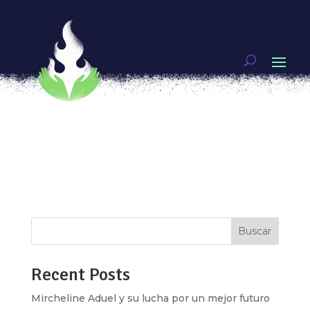
Amor y Feminismo, los superpoderes de Wonder
Woman
por
Eve Alcalá González
|
Sep 7, 2017
|
Artivismo
De niña mi superheroína favorita era Rogue, una
mutante a quien conocí viendo X-Men, Ella
absorbía los superpoderes y habilidades de
quien tocara, sus recuerdos y a veces su fuerza
física, el contacto con otros parecía una
maldición para ella, pues involuntariamente...
Buscar
Recent Posts
Mircheline Aduel y su lucha por un mejor futuro