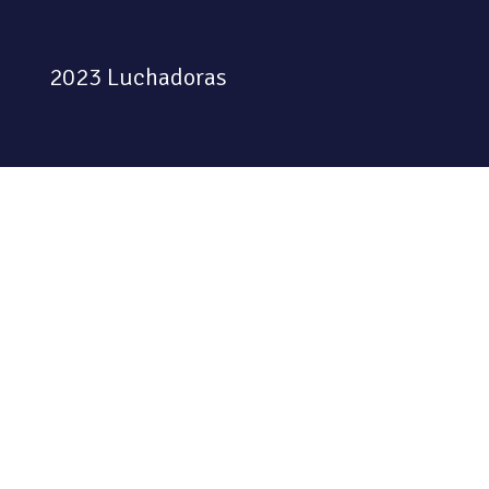
2023 Luchadoras
Colectiva feminista habitando
el espacio físico y digital