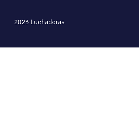
2023 Luchadoras
Colectiva feminista habitando
el espacio físico y digital