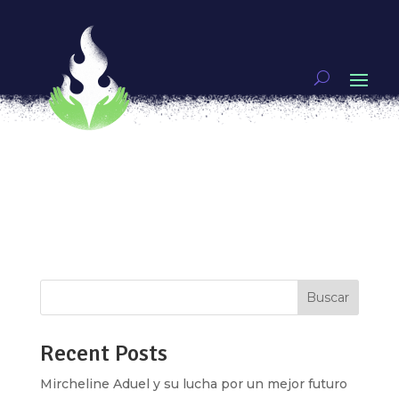
¡Genias! Autoras y protagonistas rifando en el
manga
por
Unx
|
May 1, 2019
|
Genias
,
Video
Si te interesa el manga (o has oído hablar de él)
seguro has escuchado que se clasifica en
Kodomo, Shonen, Josei y Seinen dependiendo
de la audiencias que lo consuma, pero ¿qué
significa eso? ¿me puede gustar todo o sólo lo
que va dirigido a mí? Nuestra genia del mes...
Buscar
Recent Posts
Mircheline Aduel y su lucha por un mejor futuro