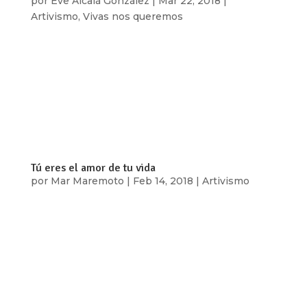
por
Eve Alcalá González
|
Mar 22, 2018
|
Artivismo
,
Vivas nos queremos
Vanessa solía despertarse todos los días a las 5
de la mañana para llegar a la escuela en la Ciudad
de México. Ella tiene 20 años y vive en Coacalco
de Berriozábal, Estado de México. Su trayecto era
de 2, a veces, hasta 3 horas en el transporte
público. Todos los días...
Tú eres el amor de tu vida
por
Mar Maremoto
|
Feb 14, 2018
|
Artivismo
¿Cuántas ideas del amor nos han implantado en
nuestro jardín mental?, ¿Te has preguntado si
dan las flores y los frutos que quieres que sean
tuyos? ¡Es tu jardín! Tú puedes transplantar o
desterrar nuevos sentidos del amor que no te
hagan daño. El 14 de febrero es una...