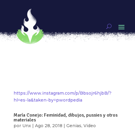
MI AMOR ES UN PROYECTO POLÍTICO
por
Constanza Figueroa
|
Feb 18, 2019
|
Artivismo
Nuestros cuerpos sostienen y reproducen un
sistema de explotación romantizado, por eso
para mí el amor es un proyecto político. A mí me
es difícil dispersar vapores y sensaciones
después de llevar horas culeando, habito un
cuerpo con miles de terminaciones...
https://www.instagram.com/p/Bbsojr6hjbB/?
hl=es-la&taken-by=pwordpedia
María Conejo: Feminidad, dibujos, pussies y otros
materiales
por
Unx
|
Ago 28, 2018
|
Genias
,
Video