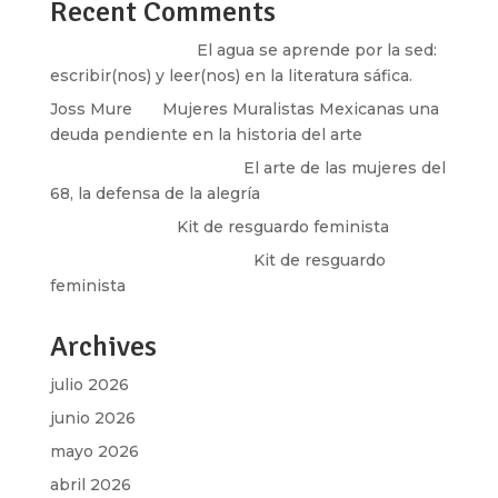
Recent Comments
Santos Burton
en
El agua se aprende por la sed:
escribir(nos) y leer(nos) en la literatura sáfica.
Joss Mure
en
Mujeres Muralistas Mexicanas una
deuda pendiente en la historia del arte
paulina peñaherrera
en
El arte de las mujeres del
68, la defensa de la alegría
Olga Marina
en
Kit de resguardo feminista
Martha Figueroa Mier
en
Kit de resguardo
feminista
Archives
julio 2026
junio 2026
mayo 2026
abril 2026