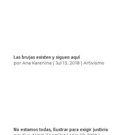
María Conejo es una artista visual nacida en
Morelos. Actualmente vive y trabaja en la Ciudad
de México. Su pasión es el dibujo y es nuestra
Genia de este mes. Sobre un espacio vacío
aparecen líneas y curvas que simulan estar
suspendidas en un baile eterno. Por...
Las brujas existen y siguen aquí
por
Ana Karenina
|
Jul 13, 2018
|
Artivismo
La cacería de brujas terminó en el siglo XVII pero
el concepto de las brujas continúa en las mentes
conservadoras que tienen el poder, es así, que la
ejecución y persecución de mujeres que
representan ideas distintas y radicales a lo que el
sistema impone continúa,...
No estamos todas, Ilustrar para exigir justicia