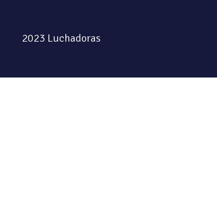
2023 Luchadoras
Colectiva feminista habitando
el espacio físico y digital