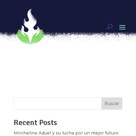
Ser fotoperiodista. Estar ahí, acompañar la ruptura
por
Eve Alcalá González
|
May 30, 2018
|
Genias
,
Video
Mónica González asegura que como mujer
fotoperiodista existe en ella una protesta
interna, que la va empujando hacia distintos
territorios y realidades de nuestro país, le
demanda salir y mirar de nuevo para entender
que la “Historia” no es como nos la están...
Buscar
Recent Posts
Mircheline Aduel y su lucha por un mejor futuro