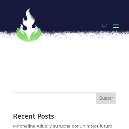
No estamos todas, Ilustrar para exigir justicia
por
Eve Alcalá González
|
Mar 22, 2018
|
Artivismo
,
Vivas nos queremos
Vanessa solía despertarse todos los días a las 5
de la mañana para llegar a la escuela en la Ciudad
de México. Ella tiene 20 años y vive en Coacalco
de Berriozábal, Estado de México. Su trayecto era
de 2, a veces, hasta 3 horas en el transporte
público. Todos los días...
Buscar
Recent Posts
Mircheline Aduel y su lucha por un mejor futuro