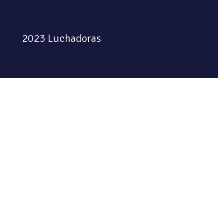
2023 Luchadoras
Colectiva feminista habitando
el espacio físico y digital