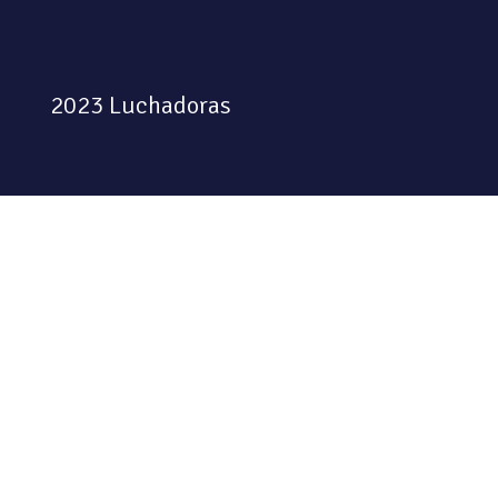
2023 Luchadoras
Colectiva feminista habitando
el espacio físico y digital