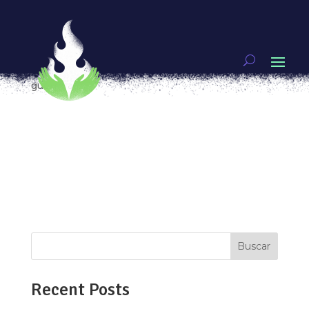
Gabriela Gómez, en defensa de la comunicación
digital indígena
por
Ixchel Aguirre
|
Sep 5, 2018
|
IF
,
Mujeres
guerreras
Al norte de Ecuador, desde las comunidades de
Saraguro, Panzaleo y Kitu Kara, El Churo,
incitativa ciberfeminista invita, convoca, moviliza
y festeja la lucha de los pueblos originarios
desde los espacios digitales. El nombre de este
espacio viene de la tradición de...
Buscar
Recent Posts