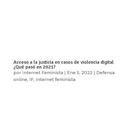
Por: Ixchel García ¿Comunidad? ¿A quiénes
protegen las “normas comunitarias”? El contexto
actual nos deja cosas claras: las plataformas de
redes sociales dominantes ven el contenido
sexual como una fuente de datos, ganancias y
vigilancia, y al mismo tiempo ven su...
Acceso a la justicia en casos de violencia digital
¿Qué pasó en 2021?
por
Internet Feminista
|
Ene 5, 2022
|
Defensa
online
,
IF
,
Internet feminista
Por: Internet Feminista En 2021 las dificultades
por la pandemia continuaron, así como nuestra
relación cada vez más cercana con las
tecnologías, lo que, entre otras cosas, nos
permitió confirmar que la violencia digital existe
y tiene un fuerte impacto en la vida de...