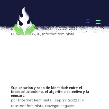
Suplantación de identidad: acciones y respuestas
desde lo legal hasta el acuerpamiento colectivo.
Parte 3
por
Internet Feminista
|
Nov 23, 2022
|
FEMINISMOS
,
IF
,
Internet feminista
Por: Alicia Reynoso, Mariel Lara, Elizabeth
Avendaño e Ixchel García “Me preocupó que el
contenido que estaban promocionando para la
supuesta venta de contenido erótico era de
historias de amigas, por ejemplo en clase de
burlesque, en ropa interior, de screenshots que...
Suplantación y robo de identidad: entre el
tecnosolucionismo, el algoritmo selectivo y la
censura.
por
Internet Feminista
|
Sep 27, 2022
|
IF
,
Internet feminista
,
Navegar seguras