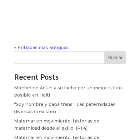
lo masculino y el nivel de capacidades para la
producción y consumo, el mundo se construye a
partir de la imposición de estereotipos, y con
base en eso determina el nivel de...
« Entradas más antiguas
Buscar
Recent Posts
Mircheline Aduel y su lucha por un mejor futuro
posible en Haití
“Soy hombre y papá trans”. Las paternidades
diversas sí existen
Maternar en movimiento: historias de
maternidad desde el exilio. (Pt.4)
Maternar en movimiento: historias de