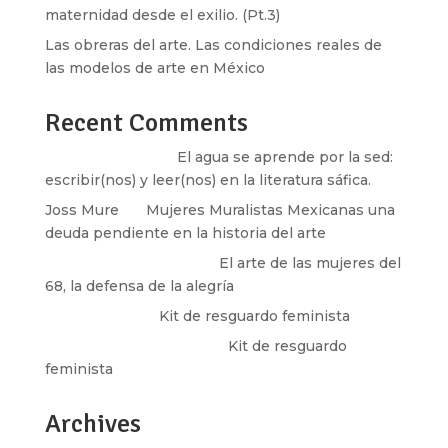
maternidad desde el exilio. (Pt.3)
Las obreras del arte. Las condiciones reales de
las modelos de arte en México
Recent Comments
Santos Burton
en
El agua se aprende por la sed:
escribir(nos) y leer(nos) en la literatura sáfica.
Joss Mure
en
Mujeres Muralistas Mexicanas una
deuda pendiente en la historia del arte
paulina peñaherrera
en
El arte de las mujeres del
68, la defensa de la alegría
Olga Marina
en
Kit de resguardo feminista
Martha Figueroa Mier
en
Kit de resguardo
feminista
Archives