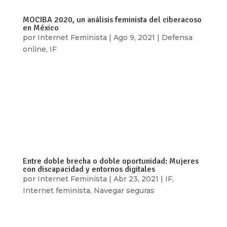
MOCIBA 2020, un análisis feminista del ciberacoso
en México
por
Internet Feminista
|
Ago 9, 2021
|
Defensa
online
,
IF
Por: Luchadoras El Instituto Nacional de
Estadística y Geografía (INEGI) hizo pública la
quinta edición del Módulo sobre ciberacoso
(MOCIBA), la única encuesta a nivel nacional que
busca recabar información sobre el uso e
impactos de las tecnologías en la población...
Entre doble brecha o doble oportunidad: Mujeres
con discapacidad y entornos digitales
por
Internet Feminista
|
Abr 23, 2021
|
IF
,
Internet feminista
,
Navegar seguras
Por: Yunuhen Rangel Medina En el sistema
capitalista y patriarcal que vivimos, que privilegia