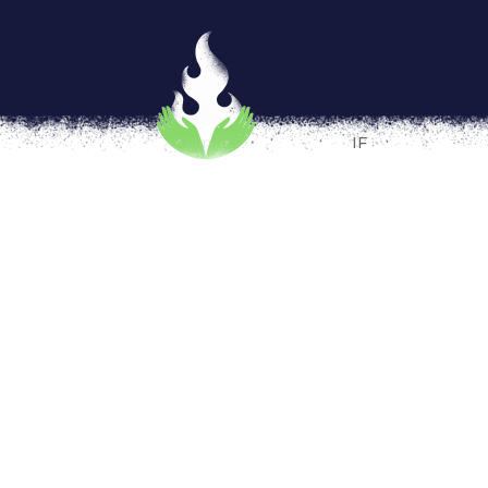
Elecciones 2024: primer deba
tecnosolucionismo como res
por
admin
|
Abr 12, 2024
|
IF
Por: Ixchel G. Aguirre y Elizabeth Avenda
desinformación, evasiones en temas importa
derechos y problematicas, y muchas fallas en