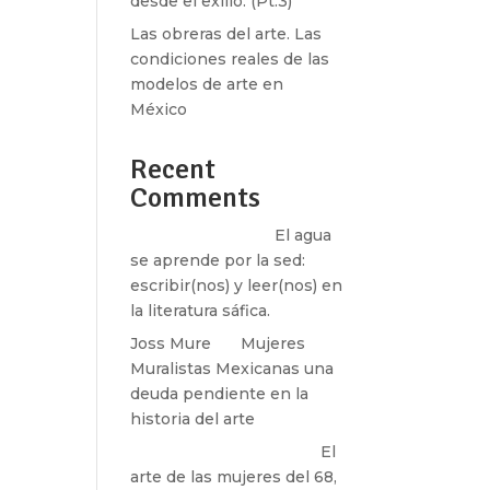
desde el exilio. (Pt.3)
Las obreras del arte. Las
condiciones reales de las
modelos de arte en
México
Recent
Comments
Santos Burton
en
El agua
se aprende por la sed:
escribir(nos) y leer(nos) en
la literatura sáfica.
Joss Mure
en
Mujeres
Muralistas Mexicanas una
deuda pendiente en la
historia del arte
paulina peñaherrera
en
El
arte de las mujeres del 68,