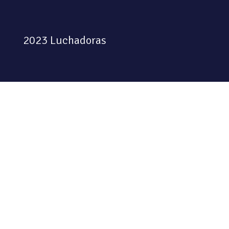
2023 Luchadoras
Colectiva feminista habitando
el espacio físico y digital