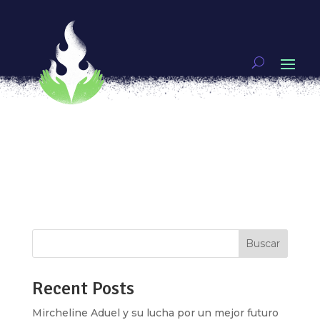
Conceptos de salud que debes conocer
por
Karen Santiago
|
Ene 30, 2018
|
MI CUERPO
ES MÍO
Formas de entender y vivir la salud hay muchas.
Las definiciones varían de acuerdo con las
Ideologías, culturas, o tradiciones a las que nos
acerquemos, sin embargo, la gran mayoría tiene
en común que difieren del concepto occidental
de salud, que se reduce a la...
Buscar
Recent Posts
Mircheline Aduel y su lucha por un mejor futuro