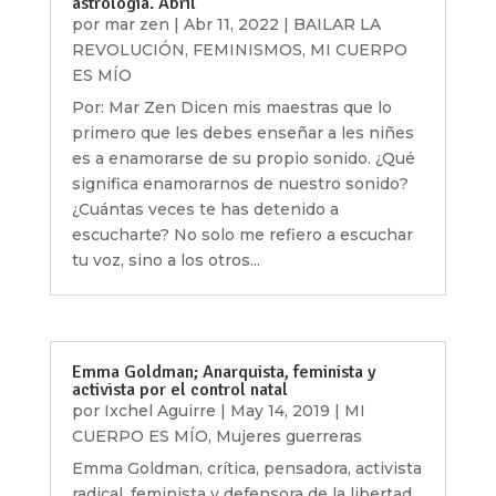
astrología. Abril
por
mar zen
|
Abr 11, 2022
|
BAILAR LA
REVOLUCIÓN
,
FEMINISMOS
,
MI CUERPO
ES MÍO
Por: Mar Zen Dicen mis maestras que lo
primero que les debes enseñar a les niñes
es a enamorarse de su propio sonido. ¿Qué
significa enamorarnos de nuestro sonido?
¿Cuántas veces te has detenido a
escucharte? No solo me refiero a escuchar
tu voz, sino a los otros...
Emma Goldman; Anarquista, feminista y
activista por el control natal
por
Ixchel Aguirre
|
May 14, 2019
|
MI
CUERPO ES MÍO
,
Mujeres guerreras
Emma Goldman, crítica, pensadora, activista
radical, feminista y defensora de la libertad