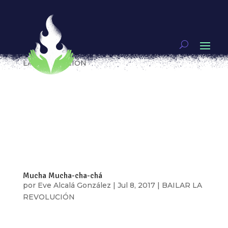
AMORCITO, SIN DOLORES, SIN TEMORES, SIN
CELOS ¡ESE DESEAMOS, AMOR DEL BUENO!
por
Eve Alcalá González
|
Feb 15, 2019
|
BAILAR
LA REVOLUCIÓN
Si me amas me darás una prueba de tu amor, si
me amas dejarás de ver a tus amigos, si me
respetas no saldrás a la calle con esa falda, si me
amas me darás acceso a tu cuenta de facebook, si
me amas…. Las telenovelas, las películas
hollywoodenses, las series de...
Mucha Mucha-cha-chá
por
Eve Alcalá González
|
Jul 8, 2017
|
BAILAR LA
REVOLUCIÓN
En el mundo de la industria musical las mujeres