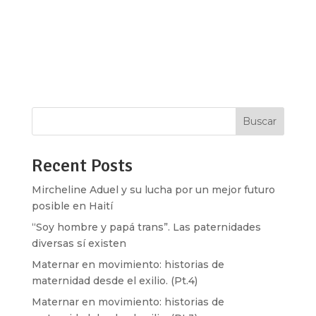
han librado muchas batallas, en general el mundo
no ha sido amable con nosotras. Ahora son
muchas más morras haciendo ruido. En esta
playlist escucharán mucha muchacha poderosa
de Latino América y Cuba, resistiendo a...
Buscar
Recent Posts
Mircheline Aduel y su lucha por un mejor futuro
posible en Haití
“Soy hombre y papá trans”. Las paternidades
diversas sí existen
Maternar en movimiento: historias de
maternidad desde el exilio. (Pt.4)
Maternar en movimiento: historias de