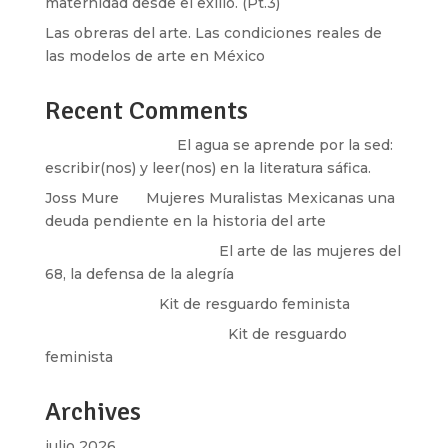
maternidad desde el exilio. (Pt.3)
Las obreras del arte. Las condiciones reales de
las modelos de arte en México
Recent Comments
Santos Burton
en
El agua se aprende por la sed:
escribir(nos) y leer(nos) en la literatura sáfica.
Joss Mure
en
Mujeres Muralistas Mexicanas una
deuda pendiente en la historia del arte
paulina peñaherrera
en
El arte de las mujeres del
68, la defensa de la alegría
Olga Marina
en
Kit de resguardo feminista
Martha Figueroa Mier
en
Kit de resguardo
feminista
Archives
julio 2026