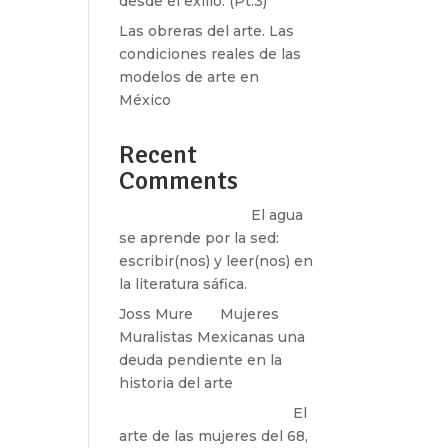
desde el exilio. (Pt.3)
Las obreras del arte. Las
condiciones reales de las
modelos de arte en
México
Recent
Comments
Santos Burton
en
El agua
se aprende por la sed:
escribir(nos) y leer(nos) en
la literatura sáfica.
Joss Mure
en
Mujeres
Muralistas Mexicanas una
deuda pendiente en la
historia del arte
paulina peñaherrera
en
El
arte de las mujeres del 68,