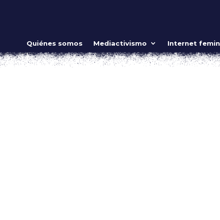
minista
Quiénes somos
Mediactivismo
Internet femin
 guerreras
ow_position=»middle» scene_position=»center» text_color=»dar
shape_divider_position=»bottom» bg_image_animation=»none»]
ing»...