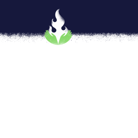
Crear juntas una agenda fe
por
Itzel Plascencia
|
Jun 15, 2021
|
Mujeres
[vc_row type=»in_container» full_screen_r
text_align=»left» overlay_strength=»0.3″ 
[vc_column column_padding=»no-extra-padd