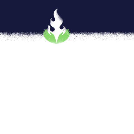
Cuadrilla Violeta, cuerpos-t
por
Daphne Beltran
|
Oct 17, 2018
|
JUEGA
[vc_row type=»in_container» full_screen_r
text_align=»left» overlay_strength=»0.3″ 
[vc_column column_padding=»no-extra-padd