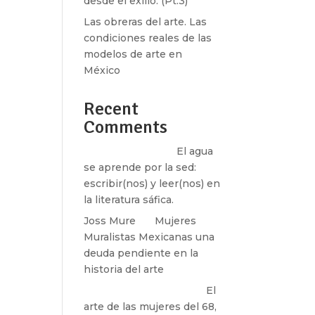
desde el exilio. (Pt.3)
Las obreras del arte. Las
condiciones reales de las
modelos de arte en
México
Recent
Comments
Santos Burton
en
El agua
se aprende por la sed:
escribir(nos) y leer(nos) en
la literatura sáfica.
Joss Mure
en
Mujeres
Muralistas Mexicanas una
deuda pendiente en la
historia del arte
paulina peñaherrera
en
El
arte de las mujeres del 68,