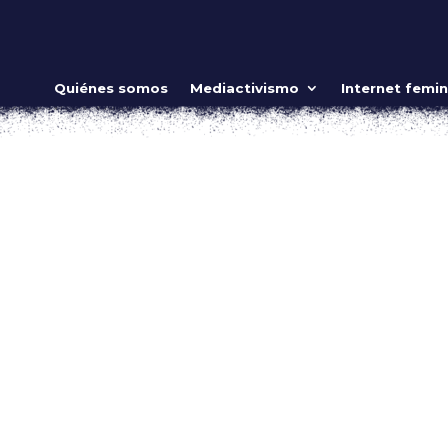
erritorios en resistencia
Quiénes somos
Mediactivismo
Internet femin
 COMO NIÑA
,
Video
ow_position=»middle» scene_position=»center» text_color=»dar
shape_divider_position=»bottom» bg_image_animation=»none»]
ing»...