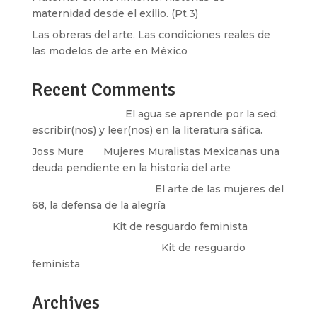
maternidad desde el exilio. (Pt.3)
Las obreras del arte. Las condiciones reales de
las modelos de arte en México
Recent Comments
Santos Burton
en
El agua se aprende por la sed:
escribir(nos) y leer(nos) en la literatura sáfica.
Joss Mure
en
Mujeres Muralistas Mexicanas una
deuda pendiente en la historia del arte
paulina peñaherrera
en
El arte de las mujeres del
68, la defensa de la alegría
Olga Marina
en
Kit de resguardo feminista
Martha Figueroa Mier
en
Kit de resguardo
feminista
Archives