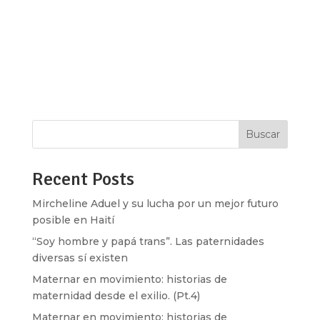
es la violencia de género? Sobre todo, en un
ambiente que permite la mutación cotidiana de
ésta a su forma más extrema: el feminicidio. Del 1
de marzo de 2010 hasta el mes de mayo de 2018
fueron asesinadas 2,092 mujeres...
Buscar
Recent Posts
Mircheline Aduel y su lucha por un mejor futuro
posible en Haití
“Soy hombre y papá trans”. Las paternidades
diversas sí existen
Maternar en movimiento: historias de
maternidad desde el exilio. (Pt.4)
Maternar en movimiento: historias de