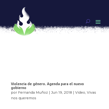
Justicia para las mujeres. Agenda para el nuevo
gobierno
por
Fernanda Muñoz
|
Jun 26, 2018
|
Video
,
Vivas
nos queremos
¿Qué significa que las mujeres tengan acceso a la
justicia? El acceso a la justicia es un derecho que
busca la existencia de condiciones adecuadas
para denunciar, reparar los daños a víctimas y
familiares y evitar la impunidad. Pero en México,
según el Índice Global...
Violencia de género. Agenda para el nuevo
gobierno
por
Fernanda Muñoz
|
Jun 19, 2018
|
Video
,
Vivas
nos queremos
¿Cómo atacar un problema tan presente como lo