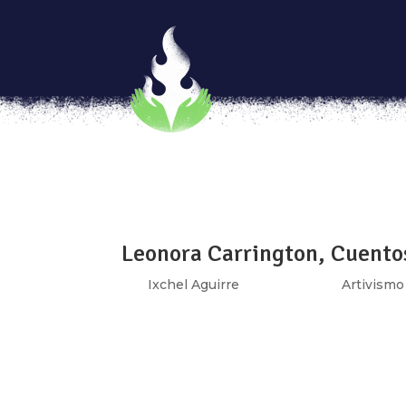
Xareny Orzal, los títeres y 
por
Aide Nohemi
|
May 28, 2019
|
Genias
,
V
Ves un pequeño teatro, decides entrar y te 
encantada por una obra a cargo de mujeres t
esos cuerpos humanos que a través de su art
Leonora Carrington, Cuento
por
Ixchel Aguirre
|
Sep 17, 2018
|
Artivismo
La mayoría de nosotros y nosotras ya está 
derechos. Los derechos allí estuvieron desd
que eran de nosotras y que fueron violados, 