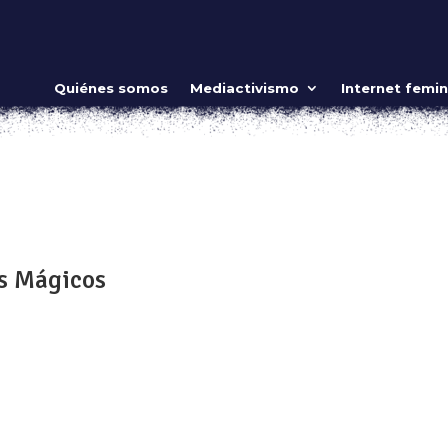
el mundo de posibilidades
Quiénes somos
Mediactivismo
Internet femin
ideo
sientas en primera fila a esperar que la magia suceda, quedas
itiriteras. Detrás de una obra de títeres o marionetas, existen
e, su...
s Mágicos
consciente, espero, de que una mujer no tendría que exigir
e el principio; sólo hemos de recuperarlos, incluidos los Miste
robados o...