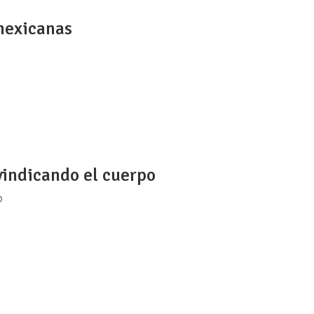
mexicanas
017/08/Gif-1.mp4 Medusas, sirenas, punks, samurais, luchado
mos y disfrutamos muchas cosas y nos representamos como
dad de...
vindicando el cuerpo
O
ra que quiere dejar en claro que la maternidad debe ser
adora, esos son los tres conceptos claves bajo los que se defi
eflejar y...