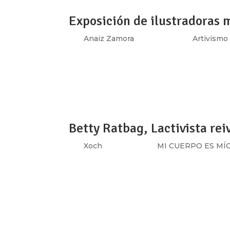
Exposición de ilustradoras 
por
Anaiz Zamora
|
Ago 12, 2017
|
Artivismo
http://luchadoras.mx/wp-content/uploads/2
o amantes de los gatos, las mujeres hace
somos: distintas, fuertes y vivas. Esa diversi
Betty Ratbag, Lactivista rei
por
Xoch
|
Ago 7, 2017
|
MI CUERPO ES MÍ
Te mostramos la perspectiva de una luchado
respetada. Mamá, creadora de leche e ilustr
Betty Ratbag. Su trabajo como artista busca r