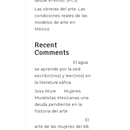
desde el exilio. (Pt.3)
Las obreras del arte. Las
condiciones reales de las
modelos de arte en
México
ras
Recent
Comments
Santos Burton
en
El agua
se aprende por la sed:
escribir(nos) y leer(nos) en
la literatura sáfica.
Joss Mure
en
Mujeres
Muralistas Mexicanas una
ne
deuda pendiente en la
historia del arte
paulina peñaherrera
en
El
arte de las mujeres del 68,