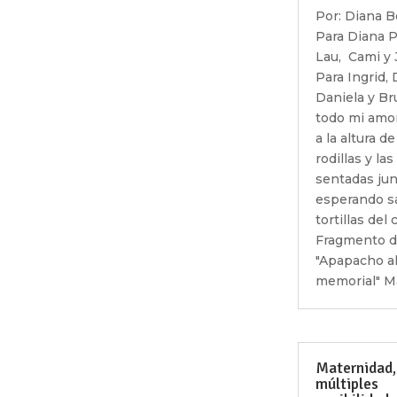
Por: Diana 
Para Diana Pa
Lau, Cami y J
Para Ingrid, 
Daniela y Br
todo mi amor
a la altura d
rodillas y las
sentadas jun
esperando sa
tortillas del
Fragmento 
"Apapacho a
memorial" Ma
Maternidad,
múltiples