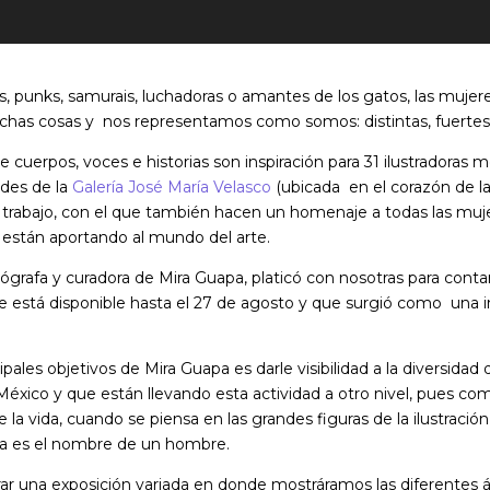
s, punks, samurais, luchadoras o amantes de los gatos, las muje
has cosas y nos representamos como somos: distintas, fuertes 
e cuerpos, voces e historias son inspiración para 31 ilustradoras
edes de la
Galería José María Velasco
(ubicada en el corazón de la
 trabajo, con el que también hacen un homenaje a todas las muje
 están aportando al mundo del arte.
otógrafa y curadora de Mira Guapa, platicó con nosotras para con
e está disponible hasta el 27 de agosto y que surgió como una in
ipales objetivos de Mira Guapa es darle visibilidad a la diversidad 
México y que están llevando esta actividad a otro nivel, pues 
 la vida, cuando se piensa en las grandes figuras de la ilustració
za es el nombre de un hombre.
ar una exposición variada en donde mostráramos las diferentes á