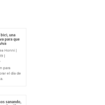
bici, una
iva para que
viva
ea Honni
|
19
|
o
ón para
ar el día de
ta.
os sanando,