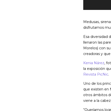
Medusas, sirena
disfrutamos muc
Esa diversidad d
llenaron las par
Morelos) con su
creadoras y que
Kenia Nárez
, f
la exposición qu
Revista PicNic
.
Uno de los princ
que existen en 
otros ámbitos de
viene a la cabe
“Queríamos logr