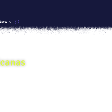
ista
icanas