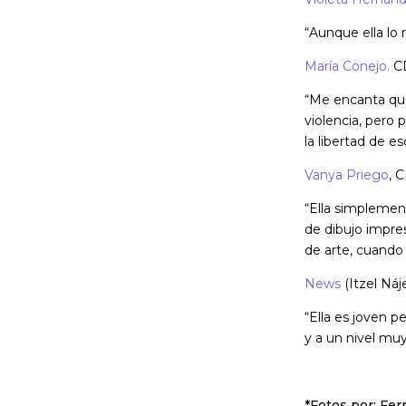
“Aunque ella lo
María Conejo.
C
“Me encanta que
violencia, pero
la libertad de e
Vanya Priego
, 
“Ella simplemen
de dibujo impres
de arte, cuando
News
(Itzel Náj
“Ella es joven p
y a un nivel muy
*Fotos por: Fe