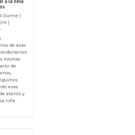
r a la niña
os
lli Dunne
|
019
|
o
s
nos de esas
 perdonarnos
as mismas
acto de
rnos,
eguimos
ndo esas
de aliento y
sa niña