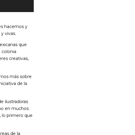
res hacemos y
y vivas.
 mexicanas que
 colonia
res creativas,
tarnos más sobre
iciativa de la
de ilustradoras
como en muchos
n, lo primero que
reas de la