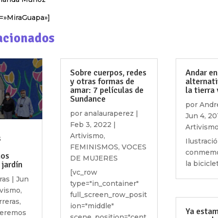
as=»MiraGuapa»]
acionados
Sobre cuerpos, redes
Andar en 
y otras formas de
alternat
amar: 7 películas de
la tierra 
Sundance
por
Andr
por
analauraperez
|
Jun 4, 20
Feb 3, 2022
|
Artivism
Artivismo
,
s
Ilustraci
FEMINISMOS
,
VOCES
conmemor
nos
DE MUJERES
jardín
la bicicle
[vc_row
ras
|
Jun
type="in_container"
ivismo
,
full_screen_row_posit
rreras
,
ion="middle"
Ya estam
ueremos
scene_position="cent