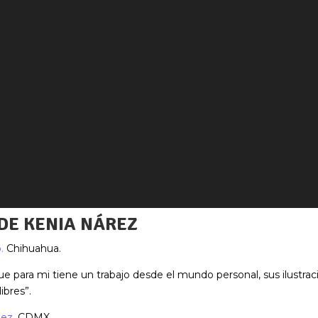
 DE KENIA NÁREZ
.
Chihuahua.
e para mi tiene un trabajo desde el mundo personal, sus ilustra
ibres”.
dez,
CDMX