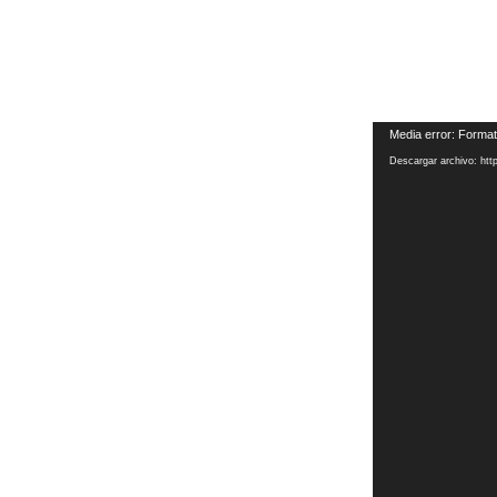
Reproductor
Media error: Format
de
Descargar archivo: htt
vídeo