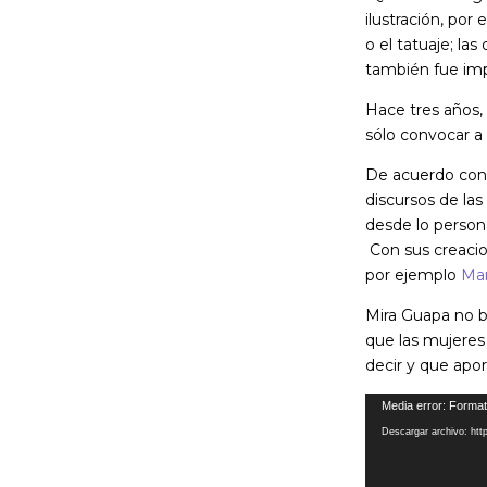
ilustración, por 
o el tatuaje; la
también fue impo
Hace tres años, 
sólo convocar a
De acuerdo con 
discursos de las
desde lo person
Con sus creacio
por ejemplo
Ma
Mira Guapa no bu
que las mujeres
decir y que apor
Reproductor
Media error: Format
de
Descargar archivo: ht
vídeo