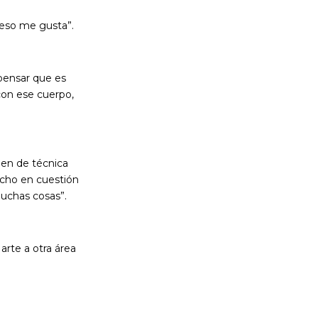
 eso me gusta”.
pensar que es
con ese cuerpo,
ben de técnica
ucho en cuestión
uchas cosas”.
arte a otra área