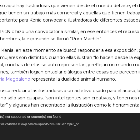
eso aquí hay ilustradoras que vienen desde el mundo del arte, el dis
s que tienen un trabajo más comercial y aquellas que tienen trabaj
rtante para Kenia convocar a ilustradoras de diferentes estados 
PicNic hizo una convocatoria similar, en ese entonces el recurso 
 hombres, la exposición se llamó “Puro Machín”.
Kenia, en este momento se buscó responder a esa exposición, 
 mujeres son distintos, cuando ellas ilustran “lo hacen desde la ex
al, muchas de ellas se auto representan, y reflejan un mundo mu
nes, también logran entablar diálogos entre cosas que parecen ir
ría Magdaleno
representa la dualidad animal-humano.
sca reducir a las ilustradoras a un adjetivo usado para el acoso, 
 no sólo son guapas, “son inteligentes son creativas, y tenemo
tar” y algunas han encontrado la ilustración como la herramienta 
(s) not supported or source(s) not found
tp://luchadoras.mx/wp-content/uploads/2017/08/Gif2.mp4?_=2