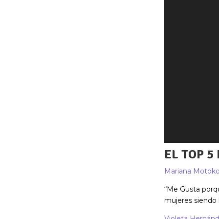
EL TOP 5
Mariana Motoko
“Me Gusta porqu
mujeres siendo l
Violeta Hernán