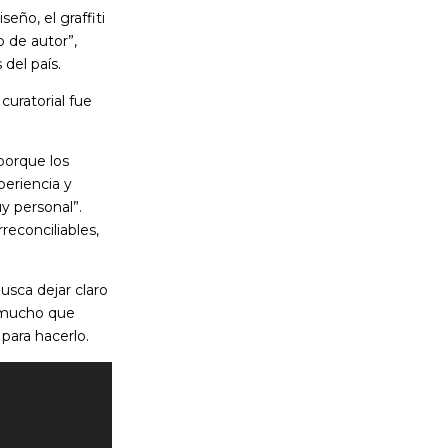
eño, el graffiti
o de autor”,
del país.
curatorial fue
porque los
periencia y
y personal”.
reconciliables,
busca dejar claro
s mucho que
para hacerlo.