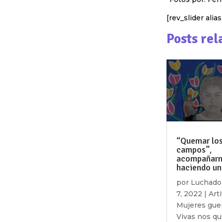
[rev_slider ali
Posts rel
“Quemar lo
campos”,
acompañar
haciendo un 
por
Luchado
7, 2022
|
Art
Mujeres gue
Vivas nos q