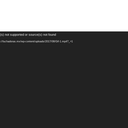
(s) not supported or source(s) not found
p://luchadoras.mx/wp-content/uploads/2017/08/Gif-1.mp4?_=1