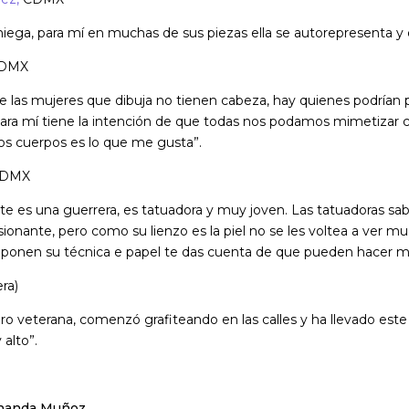
 niega, para mí en muchas de sus piezas ella se autorepresenta y
DMX
 las mujeres que dibuja no tienen cabeza, hay quienes podrían 
 para mí tiene la intención de que todas nos podamos mimetizar 
sos cuerpos es lo que me gusta”.
CDMX
te es una guerrera, es tatuadora y muy joven. Las tatuadoras sa
ionante, pero como su lienzo es la piel no se les voltea a ver m
 ponen su técnica e papel te das cuenta de que pueden hacer m
era)
ero veterana, comenzó grafiteando en las calles y ha llevado este 
 alto”.
rnanda Muñoz