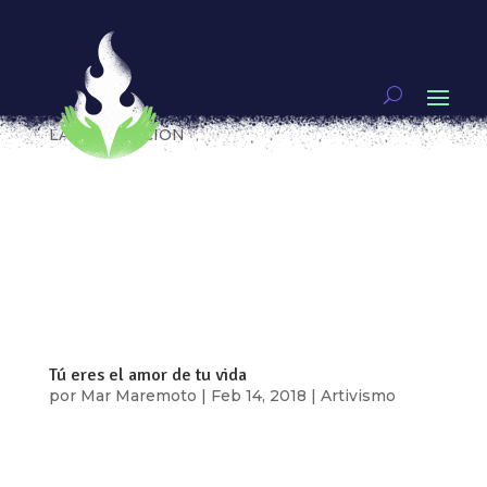
AMORCITO, SIN DOLORES, SIN TEMORES, SIN
CELOS ¡ESE DESEAMOS, AMOR DEL BUENO!
por
Eve Alcalá González
|
Feb 15, 2019
|
BAILAR
LA REVOLUCIÓN
Si me amas me darás una prueba de tu amor, si
me amas dejarás de ver a tus amigos, si me
respetas no saldrás a la calle con esa falda, si me
amas me darás acceso a tu cuenta de facebook, si
me amas…. Las telenovelas, las películas
hollywoodenses, las series de...
Tú eres el amor de tu vida
por
Mar Maremoto
|
Feb 14, 2018
|
Artivismo
¿Cuántas ideas del amor nos han implantado en
nuestro jardín mental?, ¿Te has preguntado si