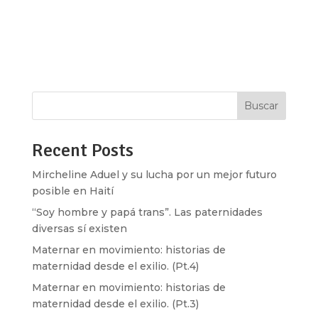
dan las flores y los frutos que quieres que sean
tuyos? ¡Es tu jardín! Tú puedes transplantar o
desterrar nuevos sentidos del amor que no te
hagan daño. El 14 de febrero es una...
Buscar
Recent Posts
Mircheline Aduel y su lucha por un mejor futuro
posible en Haití
“Soy hombre y papá trans”. Las paternidades
diversas sí existen
Maternar en movimiento: historias de
maternidad desde el exilio. (Pt.4)
Maternar en movimiento: historias de
maternidad desde el exilio. (Pt.3)