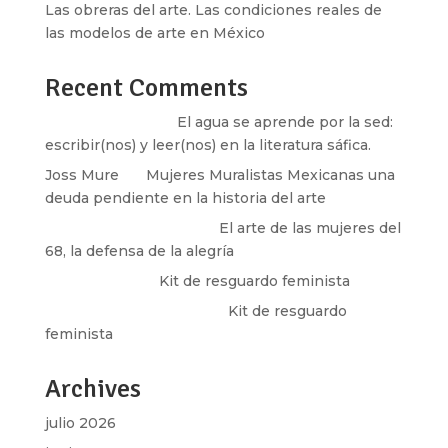
Las obreras del arte. Las condiciones reales de
las modelos de arte en México
Recent Comments
Santos Burton
en
El agua se aprende por la sed:
escribir(nos) y leer(nos) en la literatura sáfica.
Joss Mure
en
Mujeres Muralistas Mexicanas una
deuda pendiente en la historia del arte
paulina peñaherrera
en
El arte de las mujeres del
68, la defensa de la alegría
Olga Marina
en
Kit de resguardo feminista
Martha Figueroa Mier
en
Kit de resguardo
feminista
Archives
julio 2026