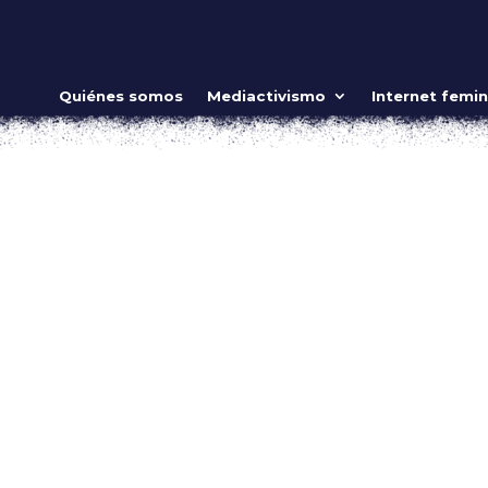
Quiénes somos
Mediactivismo
Internet femin
vers
ow_position=»middle» scene_position=»center» text_color=»dar
m_padding=»4%» overlay_strength=»0.3″
_animation=»none»...