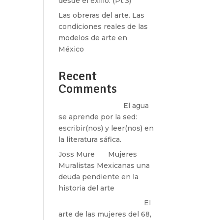
desde el exilio. (Pt.3)
Las obreras del arte. Las
condiciones reales de las
modelos de arte en
México
Recent
Comments
Santos Burton
en
El agua
se aprende por la sed:
escribir(nos) y leer(nos) en
la literatura sáfica.
Joss Mure
en
Mujeres
Muralistas Mexicanas una
deuda pendiente en la
historia del arte
paulina peñaherrera
en
El
arte de las mujeres del 68,