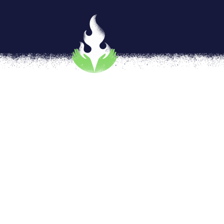
Tejedoras de Tecnología
por
Anaiz Zamora
|
Jul 30, 2019
|
#Technolo
[vc_row type=»in_container» full_screen_r
text_align=»left» top_padding=»4%» botto
shape_divider_position=»bottom» bg_image