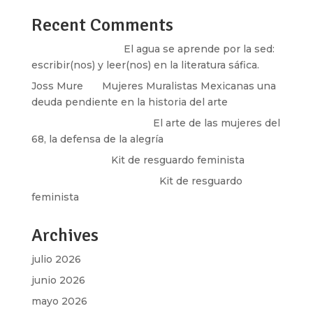
Recent Comments
Santos Burton
en
El agua se aprende por la sed:
escribir(nos) y leer(nos) en la literatura sáfica.
Joss Mure
en
Mujeres Muralistas Mexicanas una
deuda pendiente en la historia del arte
paulina peñaherrera
en
El arte de las mujeres del
68, la defensa de la alegría
Olga Marina
en
Kit de resguardo feminista
Martha Figueroa Mier
en
Kit de resguardo
feminista
Archives
julio 2026
junio 2026
mayo 2026