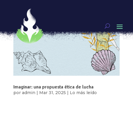
Imaginar: una propuesta ética de lucha
por
admin
|
Mar 31, 2025
|
Lo más leído
Por: Concha Armas “Imagino, que un día
cualquiera, igual de caliente como tantos otros,
voy a dejar de sobrevivir, voy a tener la fuerza
para vivir sin miedo a nombrarme, sin miedo a