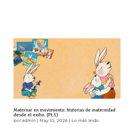
política y social marcada por la represión estatal,
la criminalización de la disidencia y el
desmantelamiento de espacios democráticos.
Desde 2018, la respuesta del régimen a...
Maternar en movimiento: historias de maternidad
desde el exilio. (Pt.1)
por
admin
|
May 10, 2026
|
Lo más leído
Por María José Díaz En los últimos años,