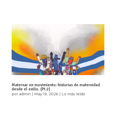
una de sus expresiones más visibles ha sido la
persecución contra personas...
Maternar en movimiento: historias de maternidad
desde el exilio. (Pt.2)
por
admin
|
May 19, 2026
|
Lo más leído
Por: María José Díaz Reyes En los últimos años,
Nicaragua ha atravesado una profunda crisis