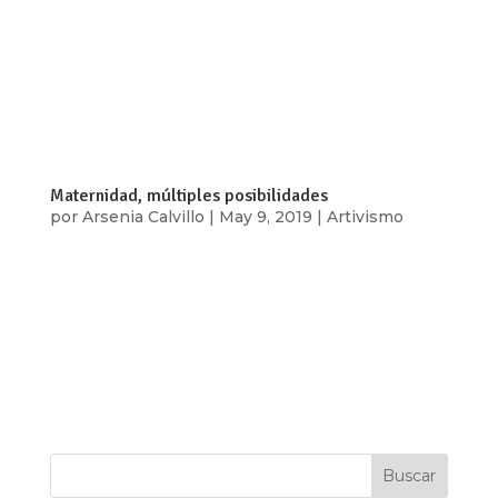
Centroamérica ha vivido un recrudecimiento de
las violencias que atraviesan la vida política,
social y cotidiana. En Guatemala, una de sus
expresiones más claras ha sido el uso del aparato
judicial para perseguir a quienes...
Maternidad, múltiples posibilidades
por
Arsenia Calvillo
|
May 9, 2019
|
Artivismo
Nuestros cuerpos de mujeres resguardan uno de
los misterios más grandes del universo: la vida
misma. Dando una bofetada a la forma en la que
dice la biblia que “el hombre fue creado”;
nosotras estamos creadas a imagen y semejanza
de la naturaleza que es la gestadora y...
Buscar