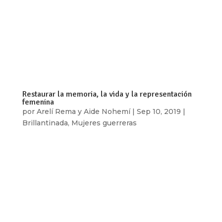
full_screen_row_position=»middle»
scene_position=»center» text_color=»dark»
text_align=»left» overlay_strength=»0.3″
shape_divider_position=»bottom»
bg_image_animation=»none»][vc_column
column_padding=»no-extra-padding»...
Restaurar la memoria, la vida y la representación
femenina
por
Arelí Rema y Aide Nohemí
|
Sep 10, 2019
|
Brillantinada
,
Mujeres guerreras
[vc_row type=»in_container»
full_screen_row_position=»middle»
scene_position=»center» text_color=»dark»
text_align=»left» overlay_strength=»0.3″
shape_divider_position=»bottom»
bg_image_animation=»none»][vc_column
column_padding=»no-extra-padding»...