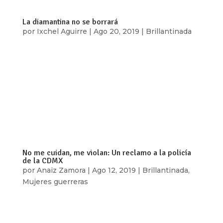
La diamantina no se borrará
por
Ixchel Aguirre
|
Ago 20, 2019
|
Brillantinada
[vc_row type=»in_container»
full_screen_row_position=»middle»
scene_position=»center» text_color=»dark»
text_align=»left» overlay_strength=»0.3″
shape_divider_position=»bottom»
bg_image_animation=»none»][vc_column
column_padding=»no-extra-padding»...
No me cuidan, me violan: Un reclamo a la policía
de la CDMX
por
Anaiz Zamora
|
Ago 12, 2019
|
Brillantinada
,
Mujeres guerreras
[vc_row type=»in_container»
full_screen_row_position=»middle»