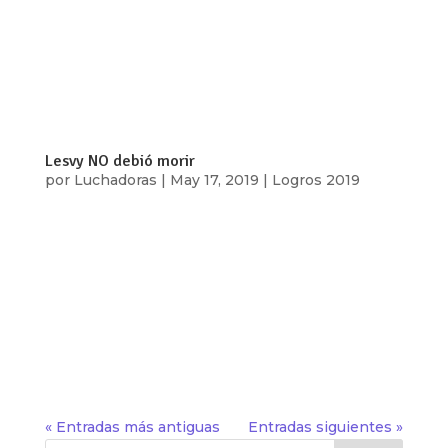
scene_position=»center» text_color=»dark»
text_align=»left» overlay_strength=»0.3″
shape_divider_position=»bottom»
bg_image_animation=»none»][vc_column
column_padding=»no-extra-padding»...
Lesvy NO debió morir
por
Luchadoras
|
May 17, 2019
|
Logros 2019
[vc_row type=»in_container»
full_screen_row_position=»middle»
scene_position=»center» text_color=»dark»
text_align=»left» overlay_strength=»0.3″
shape_divider_position=»bottom»
bg_image_animation=»none»][vc_column
column_padding=»no-extra-padding»...
« Entradas más antiguas
Entradas siguientes »