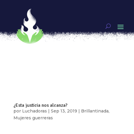
Porque NO confiamos en la policía
por
Luchadoras
|
Sep 13, 2019
|
Brillantinada
,
Mujeres guerreras
[vc_row type=»in_container»
full_screen_row_position=»middle»
scene_position=»center» text_color=»dark»
text_align=»left» overlay_strength=»0.3″
shape_divider_position=»bottom»
bg_image_animation=»none»][vc_column
column_padding=»no-extra-padding»...
¿Esta justicia nos alcanza?
por
Luchadoras
|
Sep 13, 2019
|
Brillantinada
,
Mujeres guerreras
[vc_row type=»in_container»