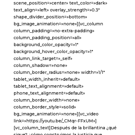
scene_position=»center» text_color=»dark»
text_align=»left» overlay_strength=»0.3″
shape_divider_position=»bottom»
bg_image_animation=»none»][vc_column
column_padding=»no-extra-padding»
column_padding_position=»all»
background_color_opacity=»1″
background_hover_color_opacity=»1″
column_link_target=»_self»
column_shadow=»none»
column_border_radius=»none» width=»1/1″
tablet_width_inherit=»default»
tablet_text_alignment=»default»
phone_text_alignment=»default»
column_border_width=»none»
column_border_style=»solid»
bg_image_animation=»none»][vc_video
link=»https://youtu.be/_CMqr-FFxUM»]
[vc_column_text]Después de la brillantina ¿qué
sigue? ¿cómo construimos la justicia que