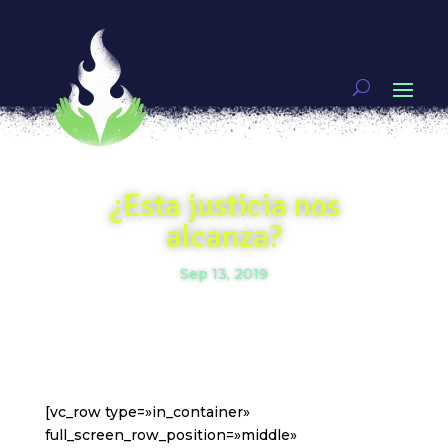
¿Esta justicia nos
alcanza?
Sep 13, 2019
[vc_row type=»in_container»
full_screen_row_position=»middle»