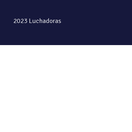
2023 Luchadoras
Colectiva feminista habitando
el espacio físico y digital