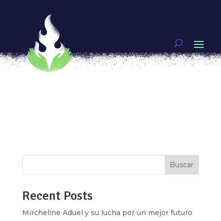
Ya estamos sanando, apapachar a la niña que
fuimos
por
Citlalli Dunne
|
Abr 29, 2019
|
Artivismo
Hace ya algunas semanas publiqué una
pregunta abierta en mis redes sociales: “Si
pudieran decirle algo a su yo de niña, ¿qué le
dirían?”. Creo que no podría haber predicho el
resultado que, por momentos, fue abrumador y
sumamente triste, pero también lleno de...
Buscar
Recent Posts
Mircheline Aduel y su lucha por un mejor futuro