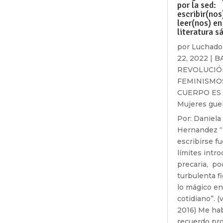
por la sed:
escribir(nos
leer(nos) en
literatura sá
por
Luchado
22, 2022
|
B
REVOLUCIÓ
FEMINISMO
CUERPO ES
Mujeres gue
Por: Daniela
Hernandez 
escribirse fu
límites intro
precaria, po
turbulenta f
lo mágico en
cotidiano”. (v
2016) Me hab
recuerdo pr