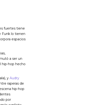
es fuertes tiene
y Funk lo tienen
corpora espacios
ias,
 mutó a ser un
el hip-hop hecho
la), y
Audry
entre raperas de
a escena hip-hop
dentes
ado por
más explícita