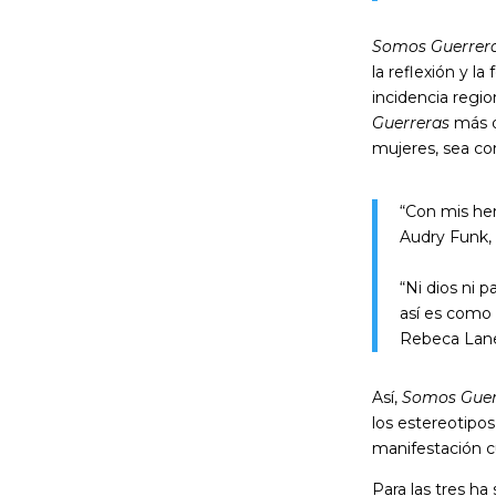
Somos Guerrer
la reflexión y l
incidencia regio
Guerreras
más q
mujeres, sea com
“Con mis her
Audry Funk,
“Ni dios ni p
así es como 
Rebeca Lane
Así,
Somos Guer
los estereotipos
manifestación cu
Para las tres ha