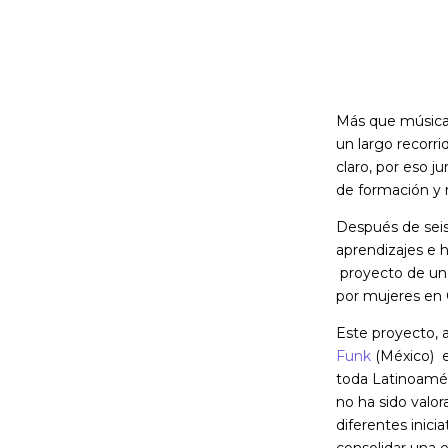
Más que música,
un largo recorri
claro, por eso 
de formación y r
Después de seis
aprendizajes e 
proyecto de un 
por mujeres en 
Este proyecto,
Funk
(México)
e
toda Latinoaméri
no ha sido valora
diferentes inici
consolidar una 