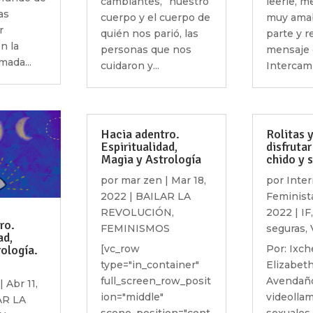
cambiantes, “nuestro
leerle, m
as
cuerpo y el cuerpo de
muy amab
r
quién nos parió, las
parte y re
n la
personas que nos
mensaje 
mada...
cuidaron y...
Intercam
Hacia adentro.
Rolitas y
Espiritualidad,
disfrutar
Magia y Astrología
chido y 
por
mar zen
|
Mar 18,
por
Inter
2022
|
BAILAR LA
Feminist
REVOLUCIÓN
,
2022
|
IF
ro.
FEMINISMOS
seguras
,
ad,
rología.
[vc_row
Por: Ixch
type="in_container"
Elizabet
full_screen_row_posit
Avendaño
|
Abr 11,
ion="middle"
videolla
AR LA