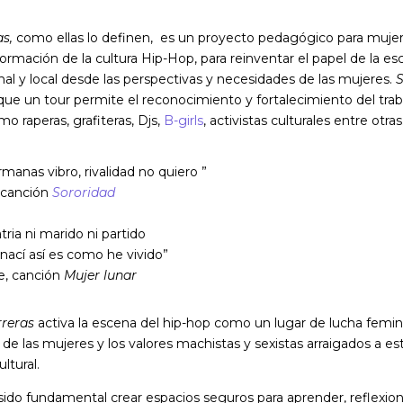
as,
como ellas lo definen, es un proyecto pedagógico para muje
a formación de la cultura Hip-Hop, para reinventar el papel de la 
nal y local desde las perspectivas y necesidades de las mujeres.
ue un tour permite el reconocimiento y fortalecimiento del trab
o raperas, grafiteras, Djs,
B-girls
, activistas culturales entre otra
manas vibro, rivalidad no quiero ”
 canción
Sororidad
atria ni marido ni partido
nací así es como he vivido”
, canción
Mujer lunar
reras
activa la escena del hip-hop como un lugar de lucha femin
 de las mujeres y los valores machistas y sexistas arraigados a es
ltural.
 sido fundamental crear espacios seguros para aprender, reflexiona