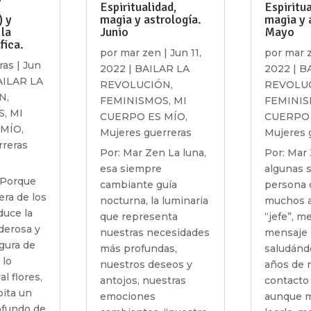
Espiritualidad,
Espiritua
) y
magia y astrología.
magia y 
 la
Junio
Mayo
fica.
por
mar zen
|
Jun 11,
por
mar 
ras
|
Jun
2022
|
BAILAR LA
2022
|
B
AILAR LA
REVOLUCIÓN
,
REVOLU
N
,
FEMINISMOS
,
MI
FEMINI
S
,
MI
CUERPO ES MÍO
,
CUERPO 
 MÍO
,
Mujeres guerreras
Mujeres 
rreras
Por: Mar Zen La luna,
Por: Mar
esa siempre
algunas 
“Porque
cambiante guía
persona 
era de los
nocturna, la luminaria
muchos a
duce la
que representa
“jefe”, m
derosa y
nuestras necesidades
mensaje
igura de
más profundas,
saludánd
 lo
nuestros deseos y
años de 
al flores,
antojos, nuestras
contacto 
ita un
emociones
aunque m
ofundo de