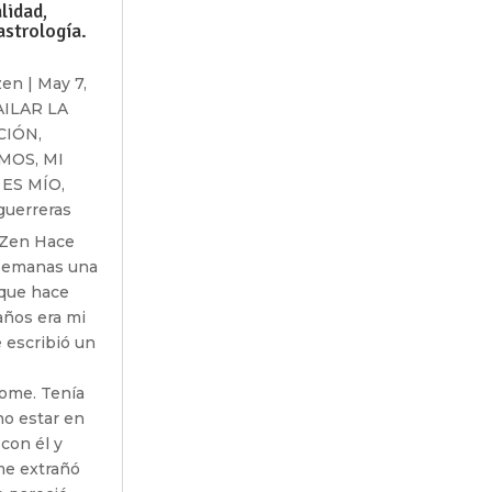
lidad,
astrología.
zen
|
May 7,
AILAR LA
CIÓN
,
SMOS
,
MI
ES MÍO
,
guerreras
 Zen Hace
semanas una
que hace
ños era mi
e escribió un
ome. Tenía
no estar en
con él y
e extrañó