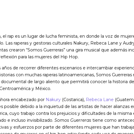
 el rap es un lugar de lucha feminista, en donde la voz de mujer
do. Las raperas y gestoras culturales Nakury, Rebeca Lane y Audr
juntas crearon “Somos Guerreras” una gira musical que además in
eflexión para las mujeres del Hip Hop.
 años de recorrer diferentes escenarios e intercambiar experienc
historias con muchas raperas latinoamericanas, Somos Guerreras
documental de largo aliento que permitirá conocer la historia d
Centroamérica y México.
 ahora encabezado por
Nakury
(Costarica),
Rebeca Lane
(Guatema
s posible debido a la inquietud de las artistas de hacer alianzas 
ca, cuyo trabajo contra los prejuicios y dificultades de la mism
do e incluso invisibilizado.
Somos Guerreras
tiene como antece
ativas y esfuerzos por parte de diferentes mujeres que han trabaj
escena de mujeres en el hip-hop articulando cada vez de manera 