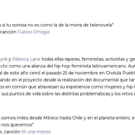
si tu sonrisa no es como la de la morra de telenovela”
 canción
Fuerza Omega
Funk
y
Rebeca Lane
todas ellas raperas, feministas, activistas y g
ecto como una alianza del hip-hop feminista latinoamericano. Au
al de este año cerró el pasado 25 de noviembre en Cholula Puebla
jando en el proyecto desde la realización del documental que t
tos en común que atraviesan su experiencia como mujeres y hip-h
sus puntos de vida sobre las distintas problemáticas y los retos
es somos miles desde México hasta Chile y en el planeta entero, e
s nos queremos”
, canción
Ni una menos