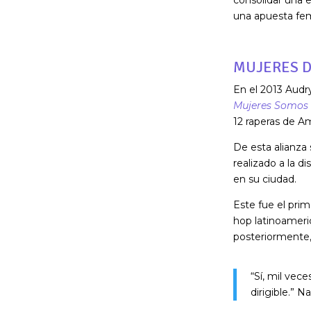
una apuesta fem
MUJERES D
En el 2013 Aud
Mujeres Somos
12 raperas de Am
De esta alianza
realizado a la d
en su ciudad.
Este fue el prim
hop latinoameri
posteriormente,
“Sí, mil vec
dirigible.” 