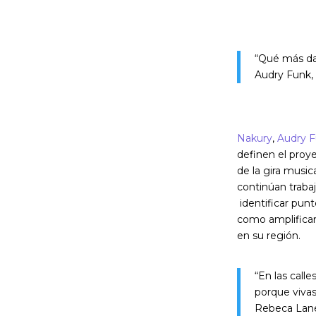
“Qué más da 
Audry Funk,
Nakury
,
Audry 
definen el proy
de la gira music
continúan traba
identificar pun
como amplificar 
en su región.
“En las call
porque viva
Rebeca Lane