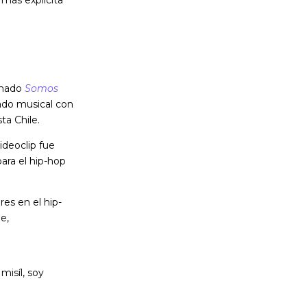
amado
Somos
ado musical con
ta Chile.
videoclip fue
para el hip-hop
res en el hip-
e,
misíl, soy