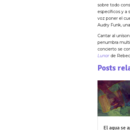
sobre todo cons
específicos y a 
voz poner el cu
Audry Funk, una
Cantar al uníso
penumbra multic
concierto se con
Lunar
de Rebec
Posts rel
El agua se 