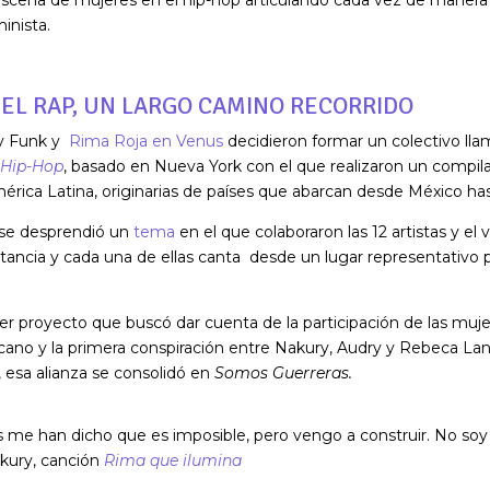
inista.
EL RAP, UN LARGO CAMINO RECORRIDO
ry Funk y
Rima Roja en Venus
decidieron formar un colectivo ll
 Hip-Hop
, basado en Nueva York con el que realizaron un compil
érica Latina, originarias de países que abarcan desde México has
 se desprendió un
tema
en el que colaboraron las 12 artistas y el 
istancia y cada una de ellas canta desde un lugar representativo 
er proyecto que buscó dar cuenta de la participación de las muje
cano y la primera conspiración entre Nakury, Audry y Rebeca Lan
 esa alianza se consolidó en
Somos Guerreras.
es me han dicho que es imposible, pero vengo a construir. No soy 
Nakury, canción
Rima que ilumina