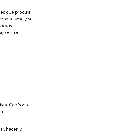
res que procura
escena misma y su
Somos
ajo entre
s.
ista. Confronta
ta
r, hacer, y