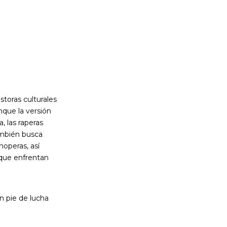
estoras culturales
nque la versión
, las raperas
ambién busca
operas, así
 que enfrentan
n pie de lucha