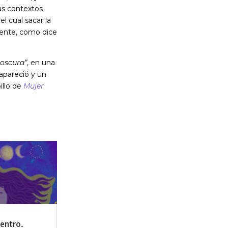
us contextos
l cual sacar la
mente, como dice
 oscura”
, en una
apareció y un
illo de
Mujer
entro.