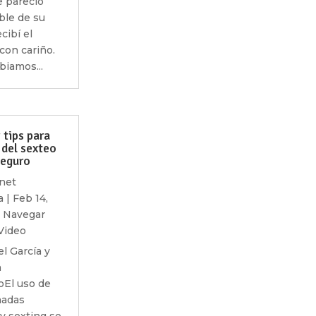
e pareció
le de su
cibí el
con cariño.
biamos...
 tips para
 del sexteo
seguro
net
a
|
Feb 14,
,
Navegar
Video
el García y
h
El uso de
madas