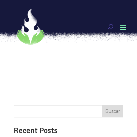
Cinco ecofeministas del Sur Global
por
Lulú V. Barrera y Raquel Hernández
|
Jun 4,
2021
|
FEMINISMOS
,
Mujeres guerreras
[vc_row type=»in_container»
full_screen_row_position=»middle»
scene_position=»center» text_color=»dark»
text_align=»left» overlay_strength=»0.3″
shape_divider_position=»bottom»
bg_image_animation=»none»][vc_column
column_padding=»no-extra-padding»...
Buscar
Recent Posts