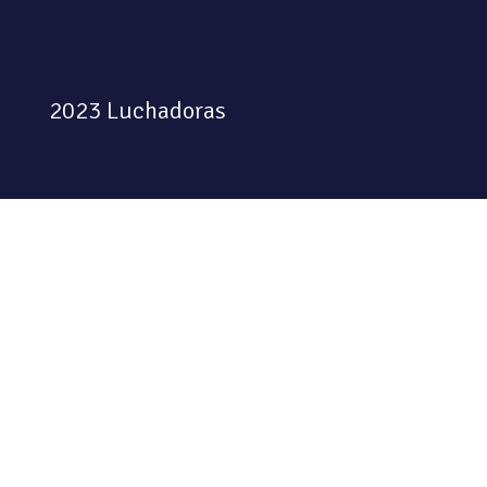
2023 Luchadoras
Colectiva feminista habitando
el espacio físico y digital