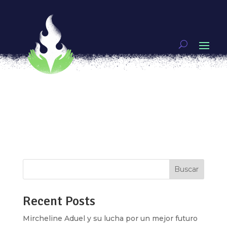
Xareny Orzal, los títeres y el mundo de
posibilidades
por
Aide Nohemi
|
May 28, 2019
|
Genias
,
Video
Ves un pequeño teatro, decides entrar y te
sientas en primera fila a esperar que la magia
suceda, quedas encantada por una obra a cargo
de mujeres titiriteras. Detrás de una obra de
títeres o marionetas, existen esos cuerpos
humanos que a través de su arte, su...
Buscar
Recent Posts
Mircheline Aduel y su lucha por un mejor futuro