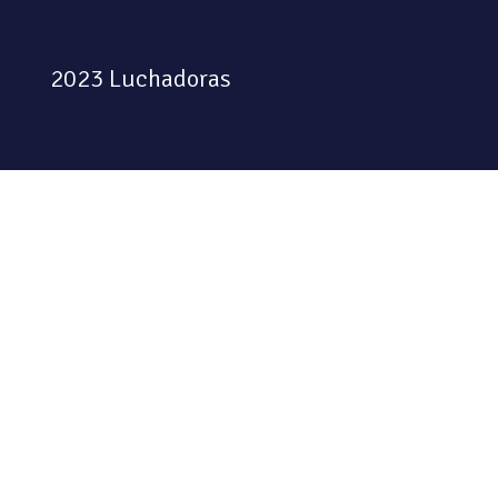
2023 Luchadoras
Colectiva feminista habitando
el espacio físico y digital