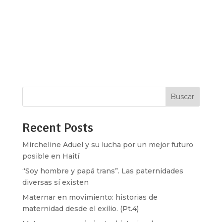
full_screen_row_position=»middle»
scene_position=»center» text_color=»dark»
text_align=»left» overlay_strength=»0.3″
shape_divider_position=»bottom»
bg_image_animation=»none»][vc_column
column_padding=»no-extra-padding»...
Buscar
Recent Posts
Mircheline Aduel y su lucha por un mejor futuro
posible en Haití
“Soy hombre y papá trans”. Las paternidades
diversas sí existen
Maternar en movimiento: historias de
maternidad desde el exilio. (Pt.4)