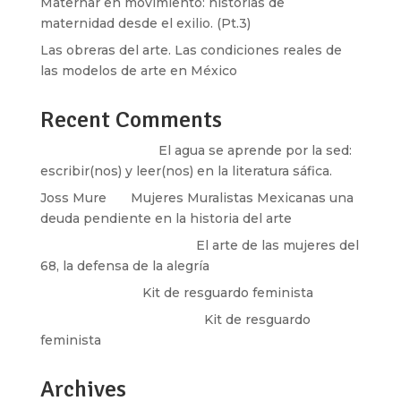
Maternar en movimiento: historias de
maternidad desde el exilio. (Pt.3)
Las obreras del arte. Las condiciones reales de
las modelos de arte en México
Recent Comments
Santos Burton
en
El agua se aprende por la sed:
escribir(nos) y leer(nos) en la literatura sáfica.
Joss Mure
en
Mujeres Muralistas Mexicanas una
deuda pendiente en la historia del arte
paulina peñaherrera
en
El arte de las mujeres del
68, la defensa de la alegría
Olga Marina
en
Kit de resguardo feminista
Martha Figueroa Mier
en
Kit de resguardo
feminista
Archives