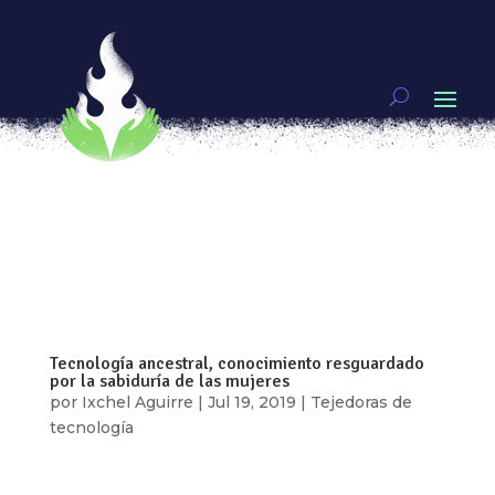
Tejedoras de Tecnología
por
Anaiz Zamora
|
Jul 30, 2019
|
#Technolovers
[vc_row type=»in_container»
full_screen_row_position=»middle»
scene_position=»center» text_color=»dark»
text_align=»left» top_padding=»4%»
bottom_padding=»4%» overlay_strength=»0.3″
shape_divider_position=»bottom»
bg_image_animation=»none»...
Tecnología ancestral, conocimiento resguardado
por la sabiduría de las mujeres
por
Ixchel Aguirre
|
Jul 19, 2019
|
Tejedoras de
tecnología
[vc_row type=»in_container»