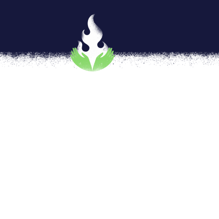
Xareny Orzal, los títeres y 
por
Aide Nohemi
|
May 28, 2019
|
Genias
,
V
Ves un pequeño teatro, decides entrar y te 
encantada por una obra a cargo de mujeres t
esos cuerpos humanos que a través de su art