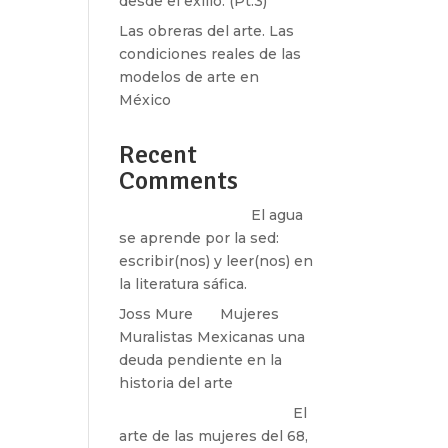
desde el exilio. (Pt.3)
Las obreras del arte. Las
condiciones reales de las
modelos de arte en
México
Recent
Comments
Santos Burton
en
El agua
se aprende por la sed:
escribir(nos) y leer(nos) en
la literatura sáfica.
Joss Mure
en
Mujeres
Muralistas Mexicanas una
deuda pendiente en la
historia del arte
paulina peñaherrera
en
El
arte de las mujeres del 68,