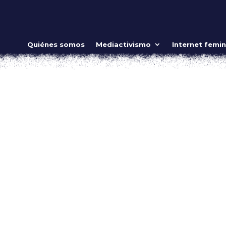
el mundo de posibilidades
Quiénes somos
Mediactivismo
Internet femin
ideo
sientas en primera fila a esperar que la magia suceda, quedas
itiriteras. Detrás de una obra de títeres o marionetas, existen
e, su...