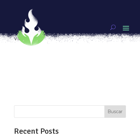
Las Hermanas Hímenez, ochenta y rockeando la
cárcel
por
Lulú V. Barrera
|
Nov 23, 2018
|
Artivismo
,
Video
¿Están listas carnalas? es la llamada que trae al
escenario a un grupo punk feminista poco
convencional, las Hermanas Hímenez, tienen 80
años y están en el Auditorio del Centro Femenil
de Reinserción Social de Tepepan, al sur de la
Ciudad de México, rockeando la...
Buscar
Recent Posts