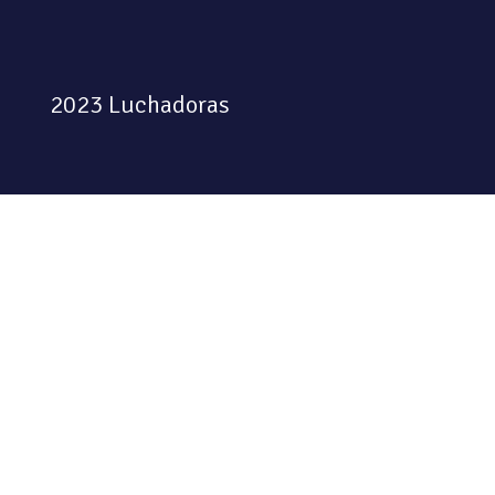
2023 Luchadoras
Colectiva feminista habitando
el espacio físico y digital