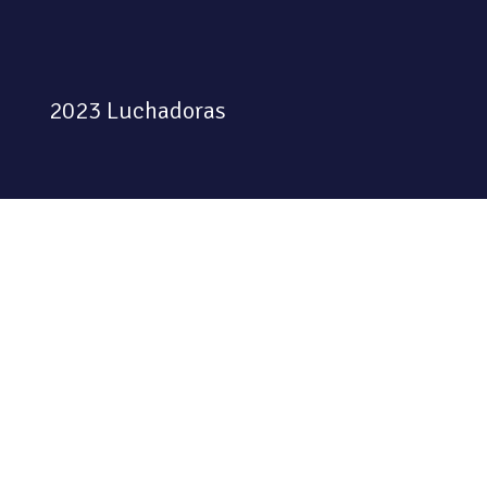
2023 Luchadoras
Colectiva feminista habitando
el espacio físico y digital