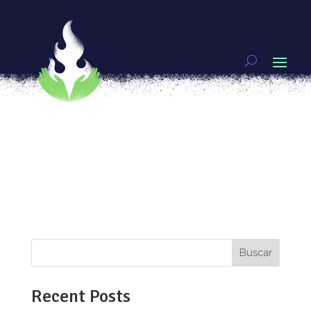
Mujeres, Sistema de resistencia colectiva Metro
por
Luchadoras
|
May 19, 2021
|
Mujeres
guerreras
[vc_row type=»in_container»
full_screen_row_position=»middle»
scene_position=»center» text_color=»dark»
text_align=»left» overlay_strength=»0.3″
shape_divider_position=»bottom»
bg_image_animation=»none»][vc_column
column_padding=»no-extra-padding»...
Buscar
Recent Posts