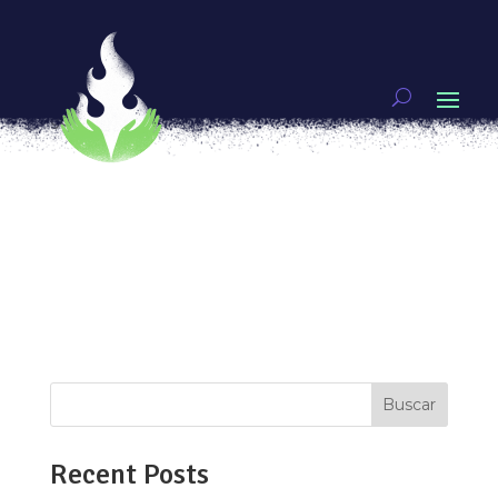
5 Guerreras que nos dieron matria
por
Ixchel Aguirre
|
Sep 18, 2019
|
Mujeres
guerreras
[vc_row type=»in_container»
full_screen_row_position=»middle»
scene_position=»center» text_color=»dark»
text_align=»left» overlay_strength=»0.3″
shape_divider_position=»bottom»
bg_image_animation=»none»][vc_column
column_padding=»no-extra-padding»...
Buscar
Recent Posts