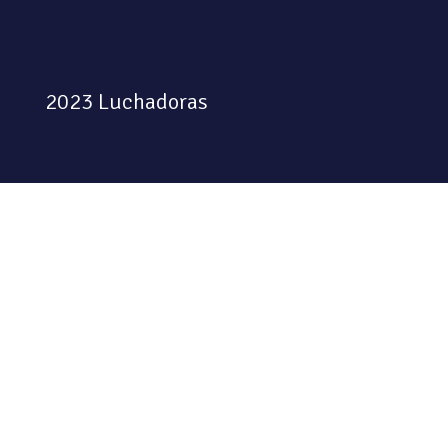
2023 Luchadoras
Colectiva feminista habitando
el espacio físico y digital