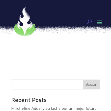
LA SEGURIDAD NACIONAL, ASUNTO DE MUJERES
por
Daphne Beltrán e Ixhel Aguirre
|
Ene 21, 2019
|
Vivas nos queremos
La creación de la Guardia Nacional, más allá de ir
en contra de la promesa de sacar a las fuerzas
armadas de las calles que Andrés Manuel López
Obrador hizo en campaña, podría implicar un
riesgo para los cuerpos y vidas de las mujeres,
así lo indican...
Buscar
Recent Posts
Mircheline Aduel y su lucha por un mejor futuro