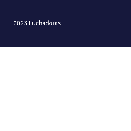
2023 Luchadoras
Colectiva feminista habitando
el espacio físico y digital