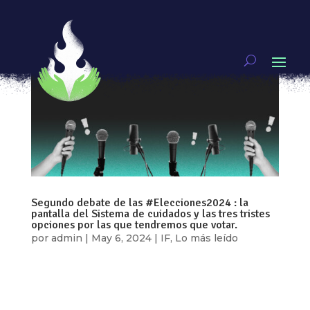
Segundo debate de las #Elecciones2024 : la
pantalla del Sistema de cuidados y las tres tristes
opciones por las que tendremos que votar.
por
admin
|
May 6, 2024
|
IF
,
Lo más leído
Durante este segundo debate les candidates
intentaron presentar su proyecto económico
con implicaciones sociales y ambientales,