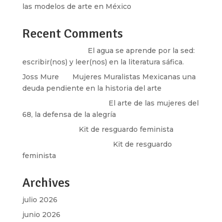
las modelos de arte en México
Recent Comments
Santos Burton
en
El agua se aprende por la sed:
escribir(nos) y leer(nos) en la literatura sáfica.
Joss Mure
en
Mujeres Muralistas Mexicanas una
deuda pendiente en la historia del arte
paulina peñaherrera
en
El arte de las mujeres del
68, la defensa de la alegría
Olga Marina
en
Kit de resguardo feminista
Martha Figueroa Mier
en
Kit de resguardo
feminista
Archives
julio 2026
junio 2026