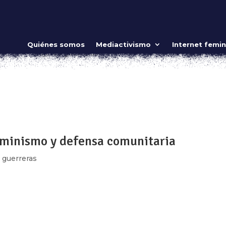
ituales amorosos para cerrar el año
Quiénes somos
Mediactivismo
Internet femin
8, 2020
|
Mujeres guerreras
ow_position=»middle» scene_position=»center» text_color=»dar
shape_divider_position=»bottom» bg_image_animation=»none»]
ing»...
eminismo y defensa comunitaria
 guerreras
minista no es fácil: Si 24 horas estuviéramos despiertas, 24 
ra que nuestro organismo tenga la energía necesaria para i
de...