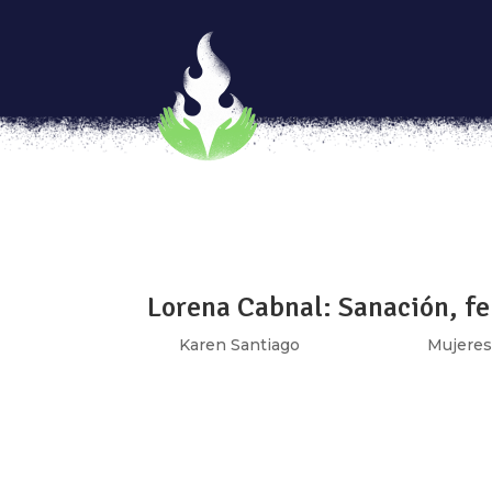
¡Por fin se acabó el 2020! R
por
Yunuhen Rangel e Ixchel García
|
Dic 2
[vc_row type=»in_container» full_screen_r
text_align=»left» overlay_strength=»0.3″ 
[vc_column column_padding=»no-extra-padd
Lorena Cabnal: Sanación, f
por
Karen Santiago
|
May 14, 2018
|
Mujeres
“Somatizamos mucho la indignación. Y ser fe
estuviéramos indignadas… ¿cómo hacemos pa
movilizando cargas de indignación, de rabia, 