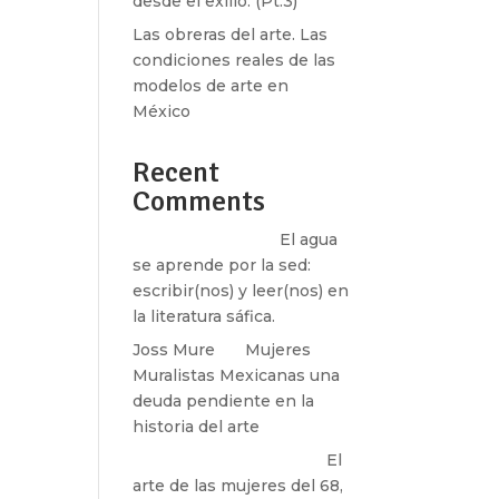
desde el exilio. (Pt.3)
Las obreras del arte. Las
condiciones reales de las
modelos de arte en
México
Recent
Comments
Santos Burton
en
El agua
se aprende por la sed:
escribir(nos) y leer(nos) en
la literatura sáfica.
Joss Mure
en
Mujeres
Muralistas Mexicanas una
deuda pendiente en la
historia del arte
paulina peñaherrera
en
El
arte de las mujeres del 68,