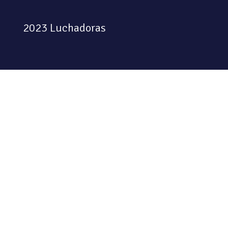
2023 Luchadoras
Colectiva feminista habitando
el espacio físico y digital