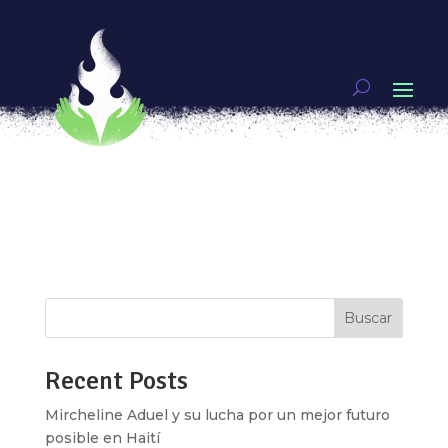
Relatar y Narrar el cuerpo
por
Diana Betanzos
|
Feb 26, 2019
|
Artivismo
Que tu cuerpo sea siempre un amado espacio de
revelacionesAlejandra Pizarnik Si nuestros
cuerpos pudieran hablarnos. . . cuáles serían las
historias que escuchariamos. ¿Cuáles son los
relatos que a largo de nuestras vidas se han
inscrito en nuestros cuerpos y...
Buscar
Recent Posts
Mircheline Aduel y su lucha por un mejor futuro
posible en Haití