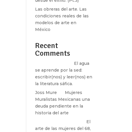
desde el exilio. (Pt.3)
Las obreras del arte. Las
condiciones reales de las
modelos de arte en
México
Recent
Comments
Santos Burton
en
El agua
se aprende por la sed:
escribir(nos) y leer(nos) en
la literatura sáfica.
Joss Mure
en
Mujeres
Muralistas Mexicanas una
deuda pendiente en la
historia del arte
paulina peñaherrera
en
El
arte de las mujeres del 68,