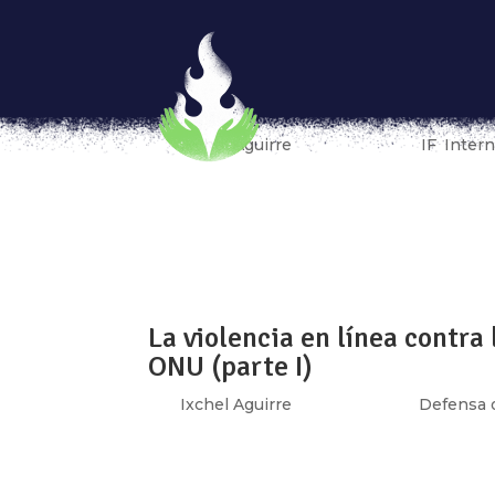
LA VIOLENCIA EN LÍNEA CO
PREOCUPACIÓN DE LA ONU (
por
Ixchel Aguirre
|
Nov 27, 2018
|
IF
,
Intern
Como ya les habíamos contado, tras recibi
las agresiones que están enfrentando las m
señala que la violencia en línea también deb
La violencia en línea contra
ONU (parte I)
por
Ixchel Aguirre
|
Nov 19, 2018
|
Defensa 
Las tecnologías de la información y la comu
disfrute más rápido de todos los derechos