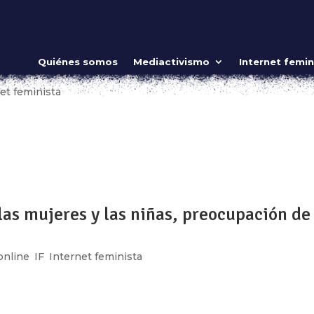
NTRA LAS MUJERES Y LAS NIÑAS,
Quiénes somos
Mediactivismo
Internet femin
Parte II)
et feminista
r información y preocupaciones de diversas organizaciones so
ujeres a través de las tecnologías, la ONU emitió un informe 
e ser...
 las mujeres y las niñas, preocupación de
online
,
IF
,
Internet feminista
nicación tienen el potencial de asegurar la promoción y el
 humanos, sin embargo este potencial no reside únicamente en