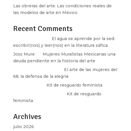
Las obreras del arte. Las condiciones reales de
las modelos de arte en México
Recent Comments
Santos Burton
en
El agua se aprende por la sed:
escribir(nos) y leer(nos) en la literatura sáfica.
Joss Mure
en
Mujeres Muralistas Mexicanas una
deuda pendiente en la historia del arte
paulina peñaherrera
en
El arte de las mujeres del
68, la defensa de la alegría
Olga Marina
en
Kit de resguardo feminista
Martha Figueroa Mier
en
Kit de resguardo
feminista
Archives
julio 2026