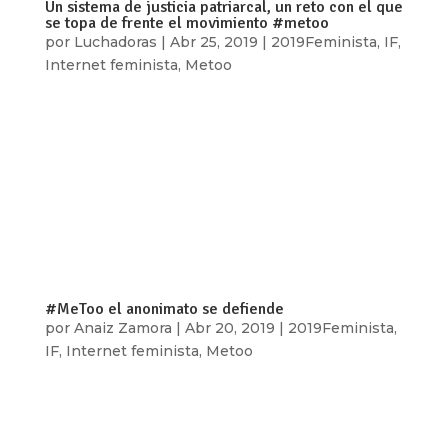
Un sistema de justicia patriarcal, un reto con el que
se topa de frente el movimiento #metoo
por
Luchadoras
|
Abr 25, 2019
|
2019Feminista
,
IF
,
Internet feminista
,
Metoo
[vc_row type=»in_container»
full_screen_row_position=»middle»
scene_position=»center» text_color=»dark»
text_align=»left» overlay_strength=»0.3″
shape_divider_position=»bottom»
bg_image_animation=»none»][vc_column
column_padding=»no-extra-padding»...
#MeToo el anonimato se defiende
por
Anaiz Zamora
|
Abr 20, 2019
|
2019Feminista
,
IF
,
Internet feminista
,
Metoo
[vc_row type=»in_container»
full_screen_row_position=»middle»
scene_position=»center» text_color=»dark»