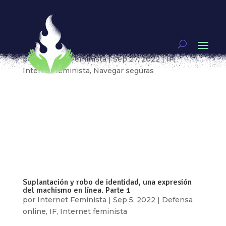
Suplantación y robo de identidad: entre el
tecnosolucionismo, el algoritmo selectivo y la
censura.
por
Internet Feminista
|
Sep 27, 2022
|
IF
,
Internet feminista
,
Navegar seguras
Por: Ixchel García ¿Comunidad? ¿A quiénes
protegen las “normas comunitarias”? El contexto
actual nos deja cosas claras: las plataformas de
redes sociales dominantes ven el contenido
sexual como una fuente de datos, ganancias y
vigilancia, y al mismo tiempo ven su...
Suplantación y robo de identidad, una expresión
del machismo en línea. Parte 1
por
Internet Feminista
|
Sep 5, 2022
|
Defensa
online
,
IF
,
Internet feminista