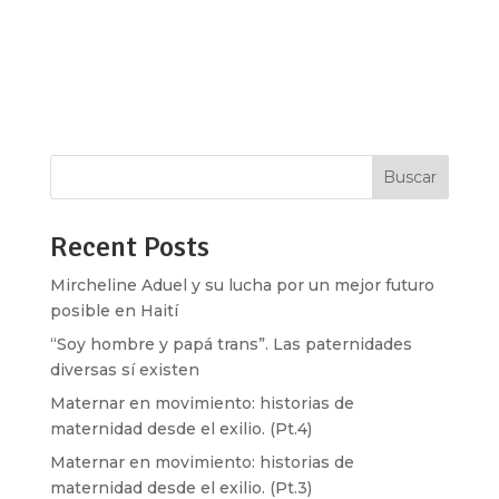
text_align=»left» overlay_strength=»0.3″
shape_divider_position=»bottom»
bg_image_animation=»none»][vc_column
column_padding=»no-extra-padding»...
Buscar
Recent Posts
Mircheline Aduel y su lucha por un mejor futuro
posible en Haití
“Soy hombre y papá trans”. Las paternidades
diversas sí existen
Maternar en movimiento: historias de
maternidad desde el exilio. (Pt.4)
Maternar en movimiento: historias de
maternidad desde el exilio. (Pt.3)