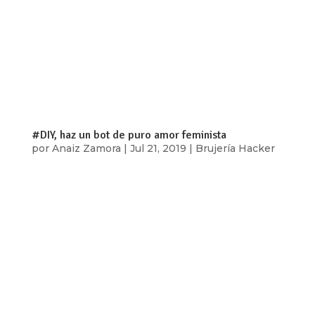
Por: Mariel Dominguez, Alicia Reynoso e Ixchel
García Durante la pandemia por Covid-19 se
popularizaron noticias, videos y artículos sobre
OnlyFans y JustForFans que hablan de los
beneficios económicos de utilizar estas
plataformas o que dan tips e información para...
#DIY, haz un bot de puro amor feminista
por
Anaiz Zamora
|
Jul 21, 2019
|
Brujería Hacker
[vc_row type=»in_container»
full_screen_row_position=»middle»
scene_position=»center» text_color=»dark»
text_align=»left» top_padding=»4%»
bottom_padding=»4%» overlay_strength=»0.3″
shape_divider_position=»bottom»
bg_image_animation=»none»...